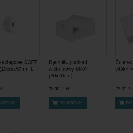
 zabiegowe SOFT
Ręcznik, podkład
Ścierec
 (10cmx50m), 1
włókninowy MAXI
włóknin
(50x70cm),...
LN
39,00 PLN
23,00 P
KOSZYKA
DO KOSZYKA
DO