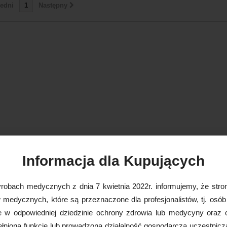
edni
1
Następny
Informacja dla Kupujących
robach medycznych z dnia 7 kwietnia 2022r. informujemy, że stron
medycznych, które są przeznaczone dla profesjonalistów, tj. osób
e w odpowiedniej dziedzinie ochrony zdrowia lub medycyny oraz 
nioną funkcję lub prowadzoną działalność gospodarczą uczestnicz