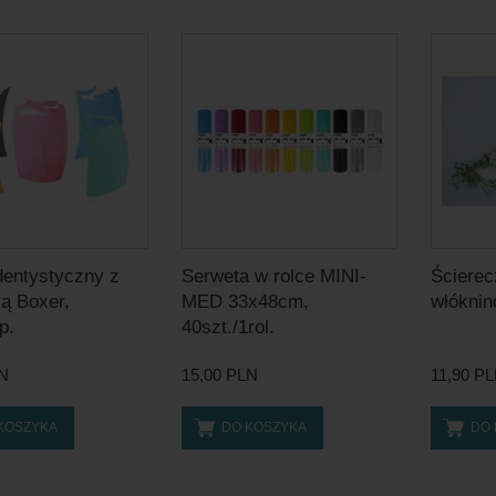
 dentystyczny z
Serweta w rolce MINI-
Ścierec
ią Boxer,
MED 33x48cm,
włóknin
p.
40szt./1rol.
LN
15,00 PLN
11,90 P
KOSZYKA
DO KOSZYKA
DO