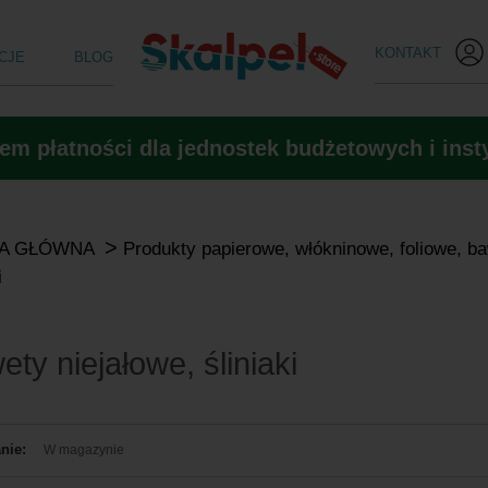
KONTAKT
CJE
BLOG
m płatności dla jednostek budżetowych i insty
>
A GŁÓWNA
Produkty papierowe, włókninowe, foliowe, b
i
ety niejałowe, śliniaki
nie:
W magazynie