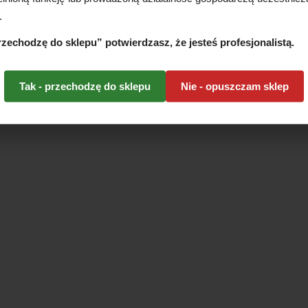
.
przechodzę do sklepu” potwierdzasz, że jesteś profesjonalistą.
Tak - przechodzę do sklepu
Nie - opuszczam sklep