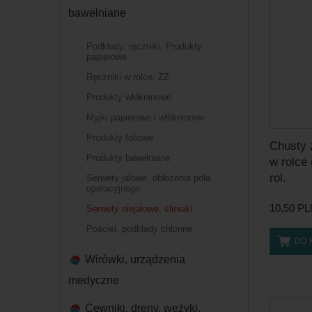
bawełniane
Podkłady, ręczniki, Produkty
papierowe
Ręczniki w rolce, ZZ
Produkty włókninowe
Myjki papierowe i włókninowe
Produkty foliowe
Chusty
Produkty bawełniane
w rolce
rol.
Serwety jałowe, obłożenia pola
operacyjnego
10,50 P
Serwety niejałowe, śliniaki
Pościel, podkłady chłonne
DO 
Wirówki, urządzenia
medyczne
Cewniki, dreny, wężyki,