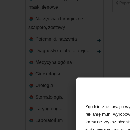
Poprz
maski tlenowe
Narzędzia chirurgiczne,
skalpele, zestawy
Pojemniki, naczynia
Diagnostyka laboratoryjna
Medycyna ogólna
Ginekologia
Urologia
Stomatologia
Zgodnie z ustawą o wy
Laryngologia
reklamę m.in. wyrobów 
Laboratorium
formalne wykształceni
wykonywany zawód, peł