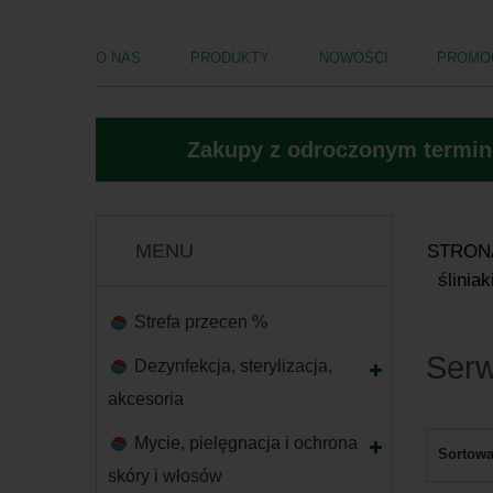
O NAS
PRODUKTY
NOWOŚCI
PROMO
Zakupy z odroczonym termine
MENU
STRON
śliniak
Strefa przecen %
Serw
Dezynfekcja, sterylizacja,
akcesoria
Mycie, pielęgnacja i ochrona
Sortowa
skóry i włosów