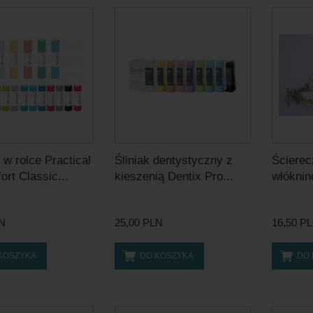
 w rolce Practical
Śliniak dentystyczny z
Ścierec
rt Classic...
kieszenią Dentix Pro...
włóknin
LN
25,00 PLN
16,50 P
KOSZYKA
DO KOSZYKA
DO