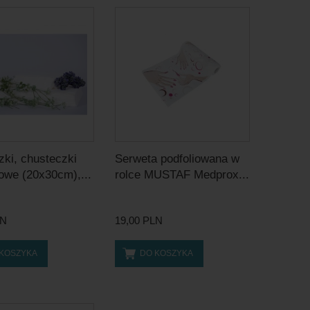
zki, chusteczki
Serweta podfoliowana w
owe (20x30cm),...
rolce MUSTAF Medprox...
LN
19,00 PLN
 KOSZYKA
DO KOSZYKA