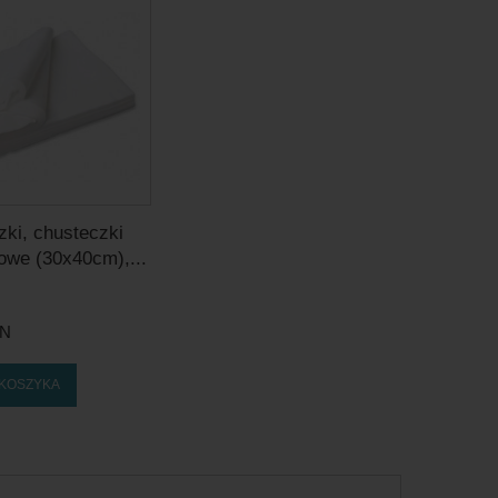
zki, chusteczki
owe (30x40cm),...
LN
 KOSZYKA