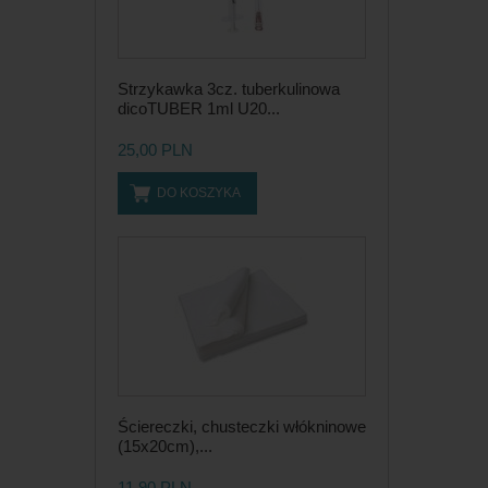
Strzykawka 3cz. tuberkulinowa
dicoTUBER 1ml U20...
25,00 PLN
DO KOSZYKA
Ściereczki, chusteczki włókninowe
(15x20cm),...
11,90 PLN