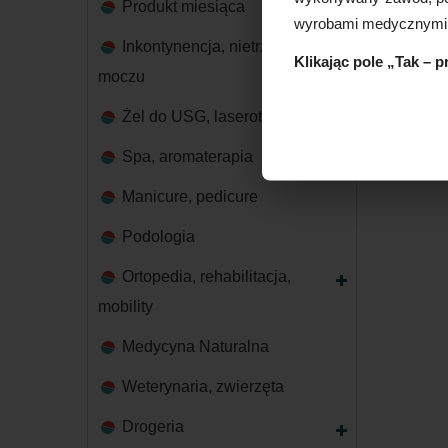
Produkt miesiąca
wyrobami medycznymi
Inkontynencja, nietrzymanie
Klikając pole „Tak – 
moczu
Żel do USG, laseroterapii
Spa, aromaterapia
Manicure, pedicure
Podologia
Ortopedia, rehabilitacja,
mobility
Medycyna Naturalna
Weterynaria, zwierzęta
Drogeria