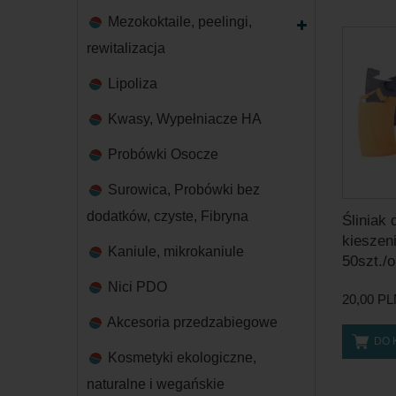
Mezokoktaile, peelingi,
rewitalizacja
Lipoliza
Kwasy, Wypełniacze HA
Probówki Osocze
Surowica, Probówki bez
dodatków, czyste, Fibryna
Śliniak
kieszen
Kaniule, mikrokaniule
50szt./o
Nici PDO
20,00 P
Akcesoria przedzabiegowe
DO 
Kosmetyki ekologiczne,
naturalne i wegańskie