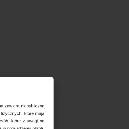
a zawiera niepubliczną
 fizycznych, które mają
osób, które z uwagi na
ą w prowadzeniu obrotu