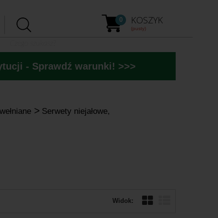
KOSZYK
0
(pusty)
tucji - Sprawdź warunki! >>>
>
awełniane
Serwety niejałowe,
Widok: