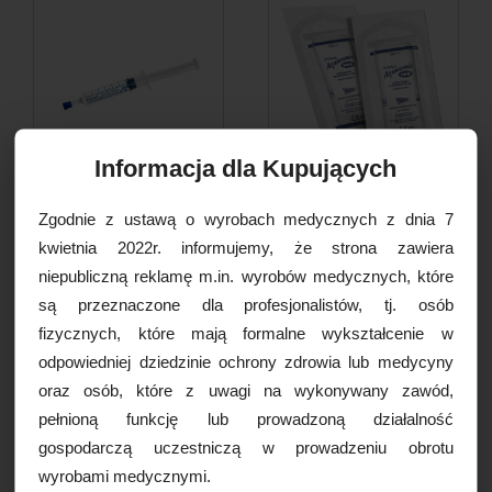
Informacja dla Kupujących
Dispogel - żel znieczulający z
Żel USG sterylny Aquasonic
Zgodnie z ustawą o wyrobach medycznych z dnia 7
2% lidokainą w...
100, saszetka 20g,...
kwietnia 2022r. informujemy, że strona zawiera
6,49 PLN
8,00 PLN
niepubliczną reklamę m.in. wyrobów medycznych, które
są przeznaczone dla profesjonalistów, tj. osób
DO KOSZYKA
DO KOSZYKA
fizycznych, które mają formalne wykształcenie w
odpowiedniej dziedzinie ochrony zdrowia lub medycyny
oraz osób, które z uwagi na wykonywany zawód,
pełnioną funkcję lub prowadzoną działalność
gospodarczą uczestniczą w prowadzeniu obrotu
PROMOCJA
wyrobami medycznymi.