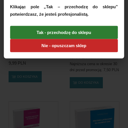
Klikając pole „Tak – przechodzę do sklepu”
potwierdzasz, że jesteś profesjonalistą.
Tak - przechodzę do sklepu
Żel USG przewodzący z
Żel do EKG Żelpol,
Nie - opuszczam sklep
kompleksem
przewodzący, 500g [Data...
wygładzającym,...
3,75 PLN
7,50 PLN
9,99 PLN
Najniższa cena w okresie 30
dni przed promocją:
7,50 PLN
DO KOSZYKA
DO KOSZYKA