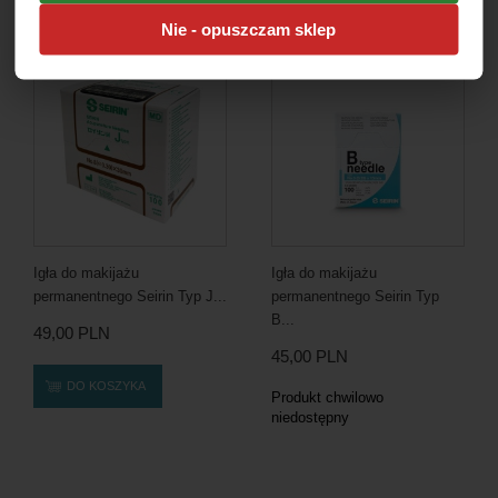
Nie - opuszczam sklep
Igła do makijażu
Igła do makijażu
permanentnego Seirin Typ J...
permanentnego Seirin Typ
B...
49,00 PLN
45,00 PLN
DO KOSZYKA
Produkt chwilowo
niedostępny