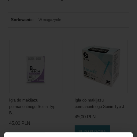
Sortowanie:
W magazynie
Igła do makijażu
Igła do makijażu
permanentnego Seirin Typ
permanentnego Seirin Typ J...
B...
49,00 PLN
45,00 PLN
DO KOSZYKA