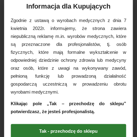
DO KOSZYKA
Informacja dla Kupujących
Zgodnie z ustawą o wyrobach medycznych z dnia 7
kwietnia 2022r. informujemy, że strona zawiera
niepubliczną reklamę m.in. wyrobów medycznych, które
są przeznaczone dla profesjonalistów, tj. osób
fizycznych, które mają formalne wykształcenie w
odpowiedniej dziedzinie ochrony zdrowia lub medycyny
oraz osób, które z uwagi na wykonywany zawód,
pełnioną funkcję lub prowadzoną działalność
gospodarczą uczestniczą w prowadzeniu obrotu
Igła do makijażu
Igła do makijażu
wyrobami medycznymi.
permanentnego Seirin Typ J...
permanentnego Seirin Typ B
-...
Klikając pole „Tak – przechodzę do sklepu”
49,00 PLN
45,00 PLN
potwierdzasz, że jesteś profesjonalistą.
DO KOSZYKA
DO KOSZYKA
Tak - przechodzę do sklepu