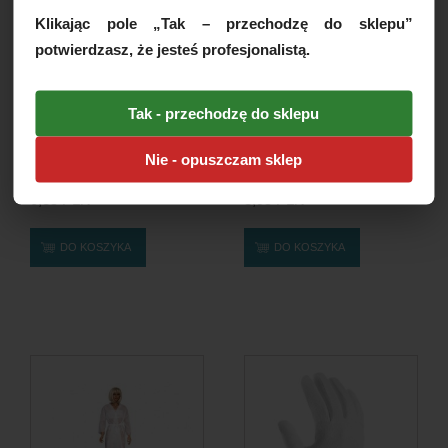
Klikając pole „Tak – przechodzę do sklepu”
potwierdzasz, że jesteś profesjonalistą.
Tak - przechodzę do sklepu
Pęseta sterylna jednorazowa
Marker chirurgiczny do skóry
Nie - opuszczam sklep
13cm, 1szt.
Tondaus, 1szt.
0,85 PLN
3,95 PLN
DO KOSZYKA
DO KOSZYKA