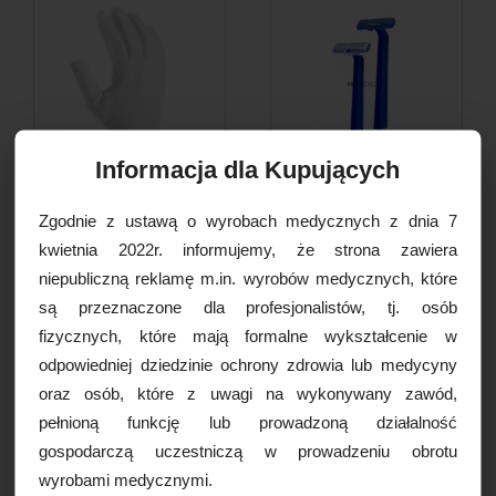
Informacja dla Kupujących
Rękawice bawełniane L (9), 1
Golarka medyczna
Zgodnie z ustawą o wyrobach medycznych z dnia 7
para
dwuostrzowa, 1szt.
kwietnia 2022r. informujemy, że strona zawiera
4,50 PLN
0,55 PLN
niepubliczną reklamę m.in. wyrobów medycznych, które
są przeznaczone dla profesjonalistów, tj. osób
DO KOSZYKA
DO KOSZYKA
fizycznych, które mają formalne wykształcenie w
odpowiedniej dziedzinie ochrony zdrowia lub medycyny
oraz osób, które z uwagi na wykonywany zawód,
pełnioną funkcję lub prowadzoną działalność
gospodarczą uczestniczą w prowadzeniu obrotu
wyrobami medycznymi.