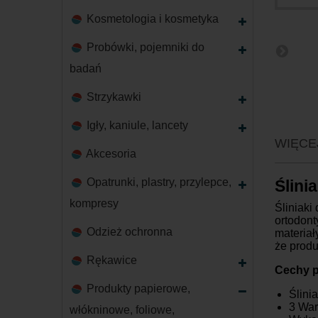
Kosmetologia i kosmetyka
Probówki, pojemniki do
badań
Strzykawki
Igły, kaniule, lancety
WIĘCE
Akcesoria
Opatrunki, plastry, przylepce,
Ślini
kompresy
Śliniaki
ortodont
Odzież ochronna
materiał
że produ
Rękawice
Cechy p
Produkty papierowe,
Ślini
3 Wars
włókninowe, foliowe,