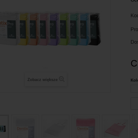
Kod
Pro
Do
C
Zobacz większe
Kol