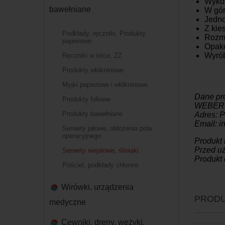
Wykon
bawełniane
W gór
Jedno
Z kie
Podkłady, ręczniki, Produkty
Rozmi
papierowe
Opako
Wyró
Ręczniki w rolce, ZZ
Produkty włókninowe
Myjki papierowe i włókninowe
Dane pr
Produkty foliowe
WEBER &
Produkty bawełniane
Adres: 
Email: 
Serwety jałowe, obłożenia pola
operacyjnego
Produkt
Przed uż
Serwety niejałowe, śliniaki
Produkt 
Pościel, podkłady chłonne
Wirówki, urządzenia
PRODU
medyczne
Cewniki, dreny, wężyki,