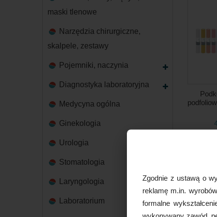
maski tlenowe
Narzędzia chirurgiczne,
skalpele, zestawy
Pojemniki, naczynia
Diagnostyka laboratoryjna
Podk
podfolio
Medycyna ogólna
Ginekologia
Urologia
Stomatologia
Zgodnie z ustawą o wy
Laryngologia
reklamę m.in. wyrobów 
Laboratorium
formalne wykształceni
wykonywany zawód, peł