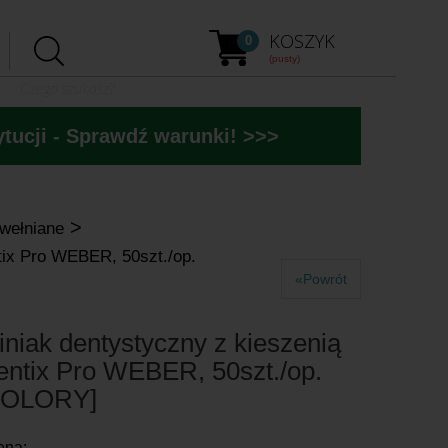
KOSZYK
0
(pusty)
tucji - Sprawdź warunki! >>>
>
awełniane
tix Pro WEBER, 50szt./op.
«Powrót
iniak dentystyczny z kieszenią
entix Pro WEBER, 50szt./op.
KOLORY]
ena: