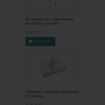
Strzykawka 3cz. tuberkulinowa
dicoTUBER 1ml U20...
25,00 PLN
DO KOSZYKA
Ściereczki, chusteczki włókninowe
(15x20cm),...
11,90 PLN