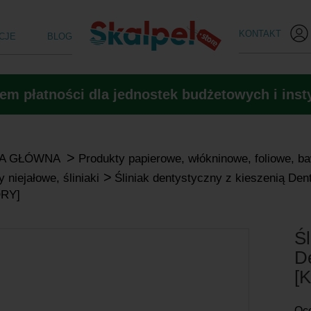
KONTAKT
CJE
BLOG
m płatności dla jednostek budżetowych i insty
>
A GŁÓWNA
Produkty papierowe, włókninowe, foliowe, b
>
 niejałowe, śliniaki
Śliniak dentystyczny z kieszenią Den
RY]
Śl
D
[
Oc