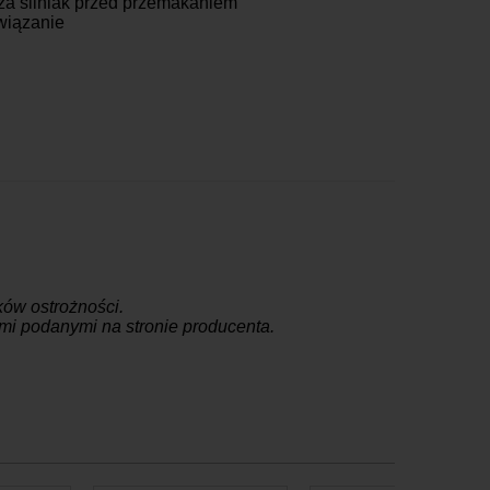
za śliniak przed przemakaniem
awiązanie
ów ostrożności.
jami podanymi na stronie producenta.