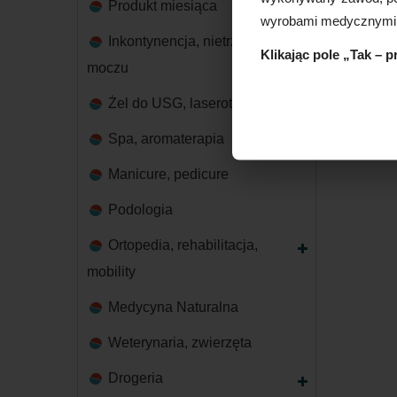
Produkt miesiąca
wyrobami medycznymi
Inkontynencja, nietrzymanie
Klikając pole „Tak – 
moczu
Żel do USG, laseroterapii
Spa, aromaterapia
Manicure, pedicure
Podologia
Ortopedia, rehabilitacja,
mobility
Medycyna Naturalna
Weterynaria, zwierzęta
Drogeria