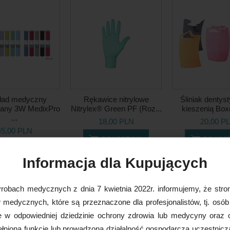
ład medyczny
Rękawice nitrylowe
Śliniak dentys
wany 3W MedixPro
Nitrylex® Green PF (Roz...
kieszenią Boxe
...
18,00 PLN
20,00 P
45,00 PLN
DO KOSZYKA
DO KOS
Informacja dla Kupujących
robach medycznych z dnia 7 kwietnia 2022r. informujemy, że stron
medycznych, które są przeznaczone dla profesjonalistów, tj. osób
e w odpowiedniej dziedzinie ochrony zdrowia lub medycyny oraz 
nioną funkcję lub prowadzoną działalność gospodarczą uczestnicz