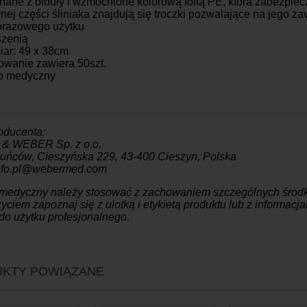
ane z bibuły i wzmocnione kolorową folią PE, która zabezpiec
nej części śliniaka znajdują się troczki pozwalające na jego z
razowego użytku
szenią
ar: 49 x 38cm
wanie zawiera 50szt.
b medyczny
oducenta:
 WEBER Sp. z o.o.
Puńców, Cieszyńska 229, 43-400 Cieszyn, Polska
info.pl@webermed.com
 medyczny należy stosować z zachowaniem szczególnych środk
yciem zapoznaj się z ulotką i etykietą produktu lub z informac
do użytku profesjonalnego.
KTY POWIĄZANE