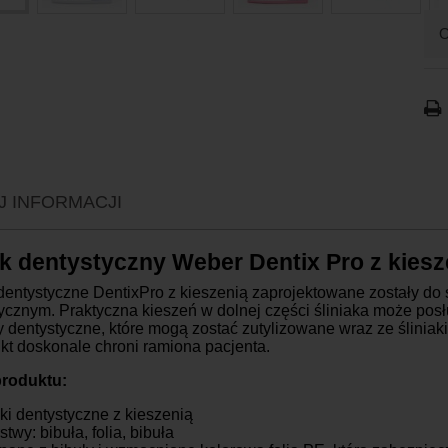
P
K
K
J INFORMACJI
K
K
ak dentystyczny Weber Dentix Pro z kiesze
K
K
 dentystyczne DentixPro z kieszenią zaprojektowane zostały d
ycznym. Praktyczna kieszeń w dolnej części śliniaka może posł
O
y dentystyczne, które mogą zostać zutylizowane wraz ze śliniak
kt doskonale chroni ramiona pacjenta.
roduktu:
aki dentystyczne z kieszenią
twy: bibuła, folia, bibuła