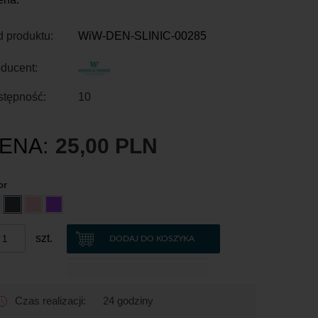
 produktu:
WiW-DEN-SLINIC-00285
ducent:
stępność:
10
ENA:
25,00 PLN
or
szt.
DODAJ DO KOSZYKA
Czas realizacji:
24 godziny