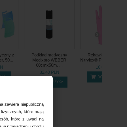
tyczny z
Podkład medyczny
Rękawice nitrylowe
r, 50...
Medixpro WEBER
Nitrylex® Pink PF (Rozm.
60cmx50m, ...
LN
18,00 PLN
32,40 PLN
ZYKA
DO KOSZYKA
DO KOSZYKA
a zawiera niepubliczną
 fizycznych, które mają
osób, które z uwagi na
ą w prowadzeniu obrotu