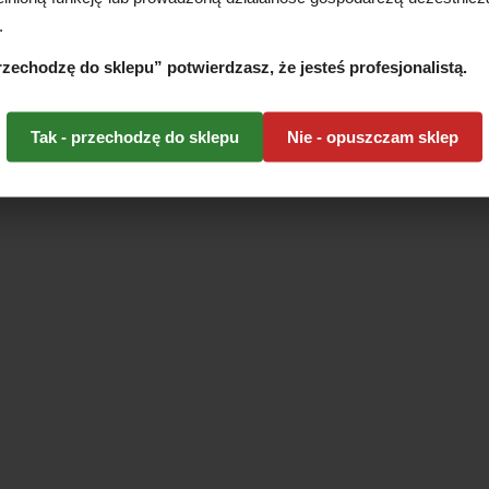
.
przechodzę do sklepu” potwierdzasz, że jesteś profesjonalistą.
Tak - przechodzę do sklepu
Nie - opuszczam sklep