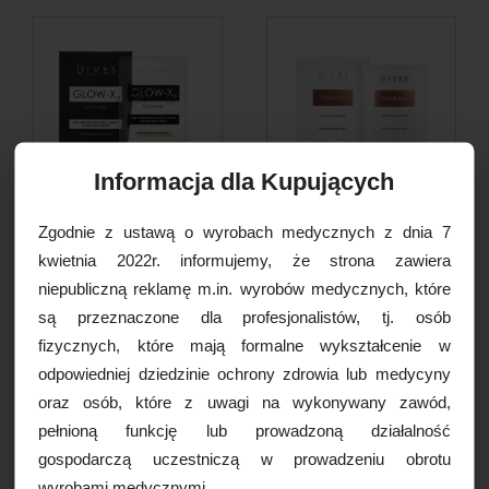
Informacja dla Kupujących
Zgodnie z ustawą o wyrobach medycznych z dnia 7
Dives GLOW-X9-COLD
Dives Med Redless Mask
MASK, 35ml
wyciszająca maska w...
kwietnia 2022r. informujemy, że strona zawiera
niepubliczną reklamę m.in. wyrobów medycznych, które
25,00 PLN
15,00 PLN
są przeznaczone dla profesjonalistów, tj. osób
fizycznych, które mają formalne wykształcenie w
DO KOSZYKA
DO KOSZYKA
odpowiedniej dziedzinie ochrony zdrowia lub medycyny
oraz osób, które z uwagi na wykonywany zawód,
pełnioną funkcję lub prowadzoną działalność
gospodarczą uczestniczą w prowadzeniu obrotu
wyrobami medycznymi.