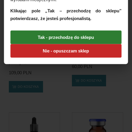
Klikając pole „Tak – przechodzę do sklepu”
potwierdzasz, że jesteś profesjonalistą.
Tak - przechodzę do sklepu
Nie - opuszczam sklep
Dives GLOW-X9-
Apis AZELAIC ACID, Kwas
BIOREVITALIZING PEEL,
Azelainowy 30% 30ml, 1szt.
peeling na...
60,00 PLN
109,00 PLN
DO KOSZYKA
DO KOSZYKA