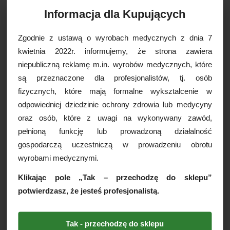
Informacja dla Kupujących
Czas realizacji:
24 godziny
Zgodnie z ustawą o wyrobach medycznych z dnia 7
OPCJE DOSTAWY
kwietnia 2022r. informujemy, że strona zawiera
niepubliczną reklamę m.in. wyrobów medycznych, które
są przeznaczone dla profesjonalistów, tj. osób
Drukuj
fizycznych, które mają formalne wykształcenie w
Paczkomaty
16,99 zł brutto
odpowiedniej dziedzinie ochrony zdrowia lub medycyny
Kurier Inpost
19,99 zł brutto
oraz osób, które z uwagi na wykonywany zawód,
Kurier Inpost pobraniowy
24,99 zł brutto
pełnioną funkcję lub prowadzoną działalność
WIĘCEJ INFORMACJI
Kurier GLS
19,99 zł brutto
gospodarczą uczestniczą w prowadzeniu obrotu
Kurier GLS pobraniowy
24,99 zł brutto
wyrobami medycznymi.
Serweta w rolce Practical 32
Kurier DPD
19,99 zł brutto
Klikając pole „Tak – przechodzę do sklepu”
Comfort Classic WEBER,
Kurier DPD pobraniowy
24,99 zł brutto
40szt./1rol.
potwierdzasz, że jesteś profesjonalistą.
Odbiór osobisty
za darmo
Serwety Practical wykonane są z dwóch warstw bibuły i
warstwy folii. Ten cienki i mniej chłonny materiał
Tak - przechodzę do sklepu
doskonale sprawdza się w codziennej opiece. Może