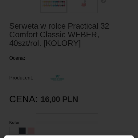
Serweta w rolce Practical 32
Comfort Classic WEBER,
40szt/rol. [KOLORY]
Ocena:
Producent:
CENA:
16,00 PLN
Kolor