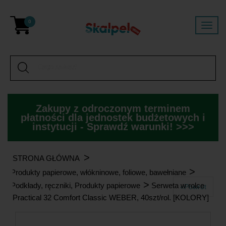
0
Zakupy z odroczonym terminem
płatności dla jednostek budżetowych i
instytucji - Sprawdź warunki! >>>
>
STRONA GŁÓWNA
>
Produkty papierowe, włókninowe, foliowe, bawełniane
>
Podkłady, ręczniki, Produkty papierowe
Serweta w rolce
«Powrót
Practical 32 Comfort Classic WEBER, 40szt/rol. [KOLORY]