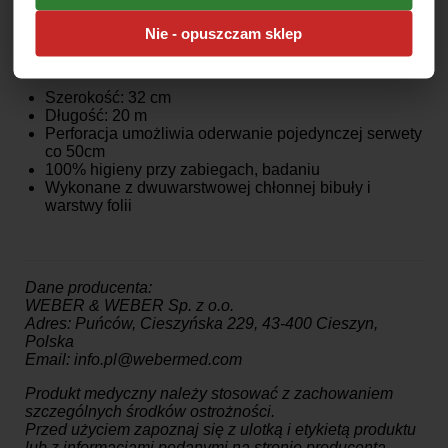
zastąpić podkłady bibułowe, zapewniając
nieprzemakalność i większą wytrzymałość.
Nie - opuszczam sklep
Cechy produktu:
Szerokość: 32 cm
Długość: 20 m
Perforacja umożliwia oderwanie pojedynczej serwety
co 50cm
100% higieny przy zabiegach, badaniu
Wykonane z dwuwarstwowej chłonnej bibuły i
warstwy folii
Dane producenta:
WEBER & WEBER Sp. z o.o.
Adres: Puńców, Cieszyńska 229, 43-400 Cieszyn,
Polska
Email: info.pl@webermed.com
Produkt medyczny należy stosować z zachowaniem
szczególnych środków ostrożności.
Przed użyciem zapoznaj się z ulotką i etykietą produktu
lub z informacjami podanymi na stronie producenta.