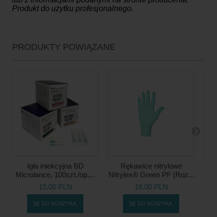
Produkt do użytku profesjonalnego.
PRODUKTY POWIĄZANE
Igła iniekcyjna BD
Rękawice nitrylowe
Microlance, 100szt./op....
Nitrylex® Green PF (Roz...
FL
15,00 PLN
18,00 PLN
DO KOSZYKA
DO KOSZYKA