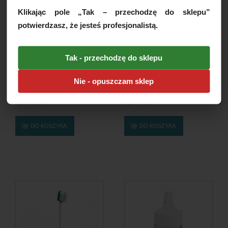
Klikając pole „Tak – przechodzę do sklepu”
potwierdzasz, że jesteś profesjonalistą.
Tak - przechodzę do sklepu
Szpatułka do zarabiania,
Szpatułki laryngologiczne,
Nie - opuszczam sklep
metalowa, rozm. M,...
drewniane, jałowe,...
9,00 PLN
9,99 PLN
DO KOSZYKA
DO KOSZYKA