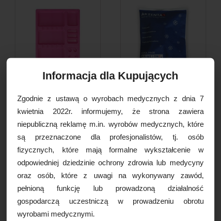
Informacja dla Kupujących
Tacki stomatologiczne
Suchy lód-zimny kompres
Zgodnie z ustawą o wyrobach medycznych z dnia 7
różowe, plastikowe, 1szt.
(14x18cm) AKZENTA, 1szt.
kwietnia 2022r. informujemy, że strona zawiera
0,35 PLN
3,49 PLN
niepubliczną reklamę m.in. wyrobów medycznych, które
są przeznaczone dla profesjonalistów, tj. osób
DO KOSZYKA
DO KOSZYKA
fizycznych, które mają formalne wykształcenie w
odpowiedniej dziedzinie ochrony zdrowia lub medycyny
oraz osób, które z uwagi na wykonywany zawód,
pełnioną funkcję lub prowadzoną działalność
gospodarczą uczestniczą w prowadzeniu obrotu
wyrobami medycznymi.