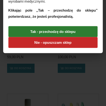
wyrobami medycznymi.
Klikając pole „Tak – przechodzę do sklepu”
potwierdzasz, że jesteś profesjonalistą.
Tak - przechodzę do sklepu
Nie - opuszczam sklep
REIN PRF TUBES - 2
Probówka plastikowa bez
probówki bez dodatków
dodatków PRF 9ml,...
59,00 PLN
100,00 PLN
DO KOSZYKA
DO KOSZYKA