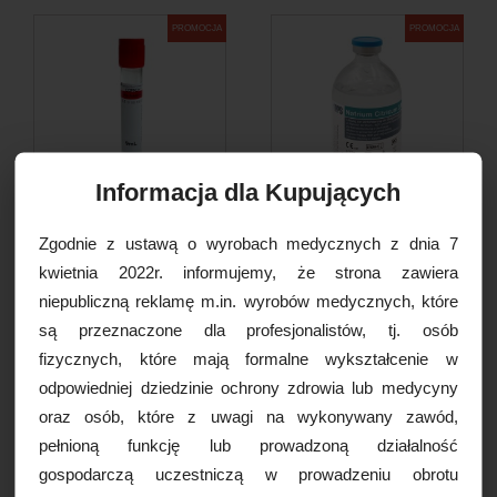
PROMOCJA
PROMOCJA
Informacja dla Kupujących
Probówka plastikowa bez
Cytrynian sodu - roztwór,
Zgodnie z ustawą o wyrobach medycznych z dnia 7
dodatków PRF 9ml...
ampułka 100ml [Data...
kwietnia 2022r. informujemy, że strona zawiera
69,00 PLN
100,00 PLN
26,00 PLN
29,49 PLN
niepubliczną reklamę m.in. wyrobów medycznych, które
Najniższa cena w okresie 30
Najniższa cena w okresie 30
są przeznaczone dla profesjonalistów, tj. osób
dni przed promocją:
100,00
dni przed promocją:
29,49
fizycznych, które mają formalne wykształcenie w
PLN
PLN
odpowiedniej dziedzinie ochrony zdrowia lub medycyny
oraz osób, które z uwagi na wykonywany zawód,
DO KOSZYKA
DO KOSZYKA
pełnioną funkcję lub prowadzoną działalność
gospodarczą uczestniczą w prowadzeniu obrotu