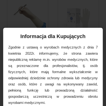
Informacja dla Kupujących
Rękawice chirurgiczne
Rękawice chirurgiczne
Zgodnie z ustawą o wyrobach medycznych z dnia 7
lateksowe TOP GLOVE PF...
lateksowe SafeCare PF...
kwietnia 2022r. informujemy, że strona zawiera
1,50 PLN
1,70 PLN
niepubliczną reklamę m.in. wyrobów medycznych, które
są przeznaczone dla profesjonalistów, tj. osób
DO KOSZYKA
DO KOSZYKA
fizycznych, które mają formalne wykształcenie w
odpowiedniej dziedzinie ochrony zdrowia lub medycyny
oraz osób, które z uwagi na wykonywany zawód,
pełnioną funkcję lub prowadzoną działalność
gospodarczą uczestniczą w prowadzeniu obrotu
wyrobami medycznymi.