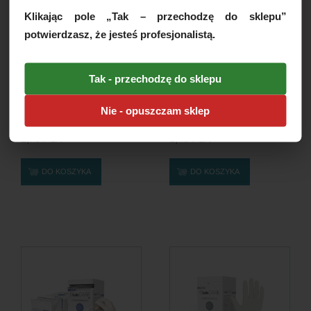
Klikając pole „Tak – przechodzę do sklepu”
potwierdzasz, że jesteś profesjonalistą.
Tak - przechodzę do sklepu
Rękawice chirurgiczne
Rękawice lateksowe Santex
Nie - opuszczam sklep
lateksowe SafeCare PF...
PP - pudrowane, rozm....
1,70 PLN
1,45 PLN
DO KOSZYKA
DO KOSZYKA