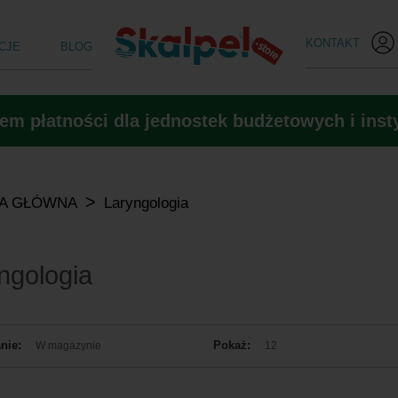
KONTAKT
CJE
BLOG
m płatności dla jednostek budżetowych i insty
>
A GŁÓWNA
Laryngologia
ngologia
nie:
Pokaż:
W magazynie
12