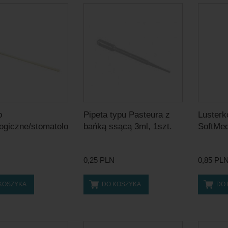
o
Pipeta typu Pasteura z
Lusterk
logiczne/stomatologiczne
bańką ssącą 3ml, 1szt.
SoftMed 
0,25 PLN
0,85 PL
KOSZYKA
DO KOSZYKA
DO