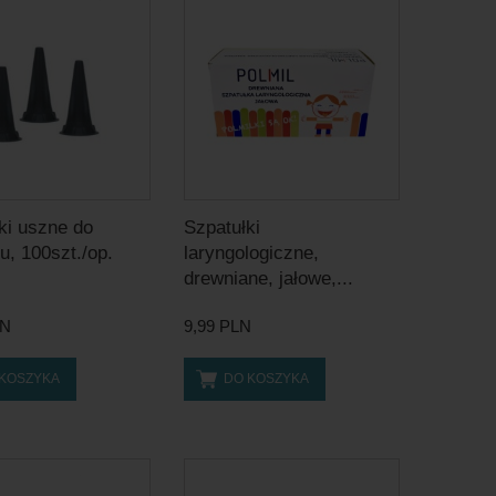
ki uszne do
Szpatułki
u, 100szt./op.
laryngologiczne,
drewniane, jałowe,...
LN
9,99 PLN
 KOSZYKA
DO KOSZYKA