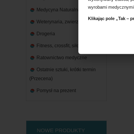
wyrobami medycznymi
Medycyna Naturalna
Klikając pole „Tak – 
Weterynaria, zwierzęta
Drogeria
Fitness, crossfit, siłownia
Ratownictwo medyczne
Ostatnie sztuki, krótki termin
(Przecena)
Pomysł na prezent
NOWE PRODUKTY