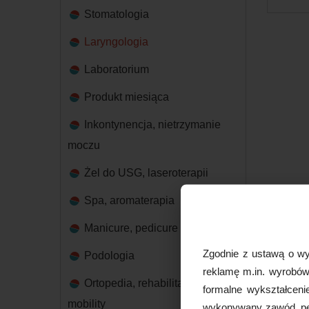
Stomatologia
Laryngologia
Laboratorium
Produkt miesiąca
Inkontynencja, nietrzymanie
moczu
Żel do USG, laseroterapii
Spa, aromaterapia
Manicure, pedicure
Zgodnie z ustawą o wy
Podologia
reklamę m.in. wyrobów 
Ortopedia, rehabilitacja,
formalne wykształceni
mobility
wykonywany zawód, peł