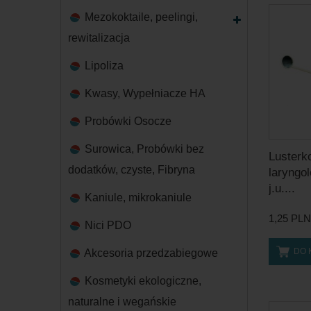
Mezokoktaile, peelingi,
rewitalizacja
Lipoliza
Kwasy, Wypełniacze HA
Probówki Osocze
Surowica, Probówki bez
Lusterk
dodatków, czyste, Fibryna
laryngo
j.u....
Kaniule, mikrokaniule
1,25 PLN
Nici PDO
DO 
Akcesoria przedzabiegowe
Kosmetyki ekologiczne,
naturalne i wegańskie