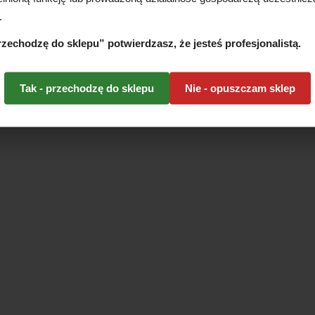
.
przechodzę do sklepu” potwierdzasz, że jesteś profesjonalistą.
Tak - przechodzę do sklepu
Nie - opuszczam sklep