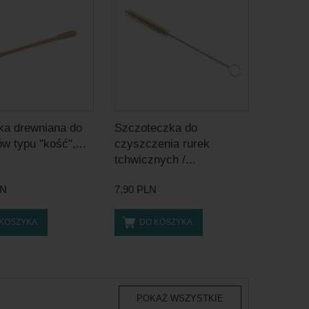
ka drewniana do
Szczoteczka do
 typu "kość",...
czyszczenia rurek
tchwicznych /...
LN
7,90 PLN
 KOSZYKA
DO KOSZYKA
POKAŻ WSZYSTKIE