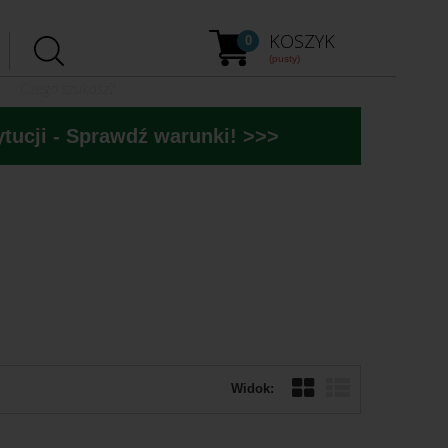
KOSZYK
0
(pusty)
tucji - Sprawdź warunki! >>>
Widok: