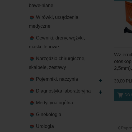
bawełniane
Wirówki, urządzenia
medyczne
Cewniki, dreny, wężyki,
maski tlenowe
Wzierni
Narzędzia chirurgiczne,
otoskop
skalpele, zestawy
2,5mm),
Pojemniki, naczynia
39,00 P
Diagnostyka laboratoryjna
DO 
Medycyna ogólna
Ginekologia
Urologia
Poprz