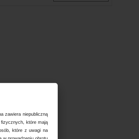
a zawiera niepubliczną
 fizycznych, które mają
osób, które z uwagi na
ą w prowadzeniu obrotu