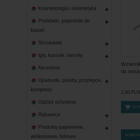
Kosmetologia i kosmetyka
Probówki, pojemniki do
badań
Strzykawki
Igły, kaniule, lancety
Wzierni
Akcesoria
do nosa,
Opatrunki, plastry, przylepce,
kompresy
1,50 PLN
Odzież ochronna
DO 
Rękawice
Produkty papierowe,
NOWOŚ
włókninowe, foliowe,