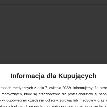
Informacja dla Kupujących
robach medycznych z dnia 7 kwietnia 2022r. informujemy, że stron
medycznych, które są przeznaczone dla profesjonalistów, tj. osób
e w odpowiedniej dziedzinie ochrony zdrowia lub medycyny oraz 
nioną funkcję lub prowadzoną działalność gospodarczą uczestnicz