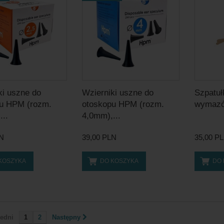
ki uszne do
Wzierniki uszne do
Szpatuł
u HPM (rozm.
otoskopu HPM (rozm.
wymazów
...
4,0mm),...
LN
39,00 PLN
35,00 P
KOSZYKA
DO KOSZYKA
DO
edni
1
2
Następny