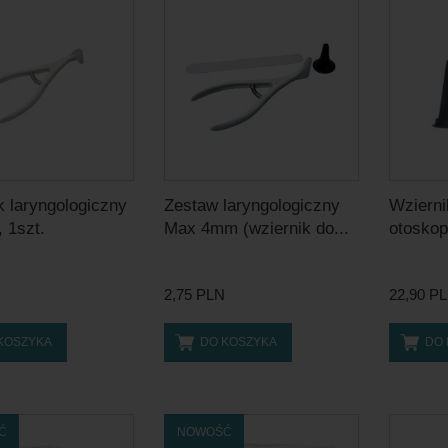
k laryngologiczny
Zestaw laryngologiczny
Wzierni
 1szt.
Max 4mm (wziernik do...
otoskop
2,75 PLN
22,90 P
KOSZYKA
DO KOSZYKA
DO
Ć
NOWOŚĆ