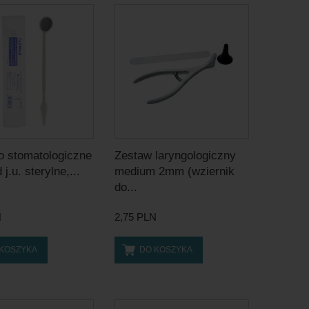
o stomatologiczne
Zestaw laryngologiczny
j.u. sterylne,...
medium 2mm (wziernik
do...
N
2,75 PLN
 KOSZYKA
DO KOSZYKA