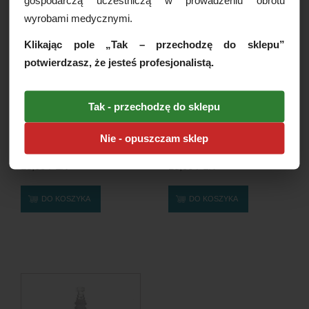
wyrobami medycznymi.
Klikając pole „Tak – przechodzę do sklepu”
potwierdzasz, że jesteś profesjonalistą.
Tak - przechodzę do sklepu
Kartridż Dr Pen 36 igłowy,
Kartridż Dr Pen 36PIN igłowy,
Nie - opuszczam sklep
niebieski, 1szt (do...
biały, 1szt (do...
13,00 PLN
13,00 PLN
DO KOSZYKA
DO KOSZYKA