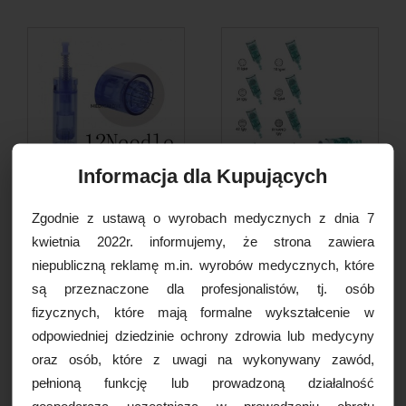
Informacja dla Kupujących
Kartridż Dr Pen 12 igłowy,
Kartridż Dr Pen 16 igłowy,
Zgodnie z ustawą o wyrobach medycznych z dnia 7
1szt (do Pena model:...
1szt (do Pena model:...
kwietnia 2022r. informujemy, że strona zawiera
13,00 PLN
12,00 PLN
niepubliczną reklamę m.in. wyrobów medycznych, które
są przeznaczone dla profesjonalistów, tj. osób
DO KOSZYKA
DO KOSZYKA
fizycznych, które mają formalne wykształcenie w
odpowiedniej dziedzinie ochrony zdrowia lub medycyny
oraz osób, które z uwagi na wykonywany zawód,
pełnioną funkcję lub prowadzoną działalność
gospodarczą uczestniczą w prowadzeniu obrotu