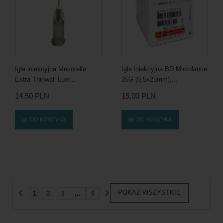
Igła iniekcyjna Mesorelle
Igła iniekcyjna BD Microlance
Extra Thinwall Luer...
25G (0,5x25mm),...
14,50 PLN
15,00 PLN
DO KOSZYKA
DO KOSZYKA
POKAŻ WSZYSTKIE
1
2
3
...
6