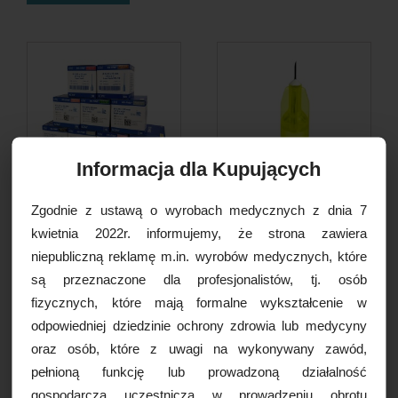
Informacja dla Kupujących
Zgodnie z ustawą o wyrobach medycznych z dnia 7
Igła iniekcyjna KD-Fine,
Igła iniekcyjna Mesorelle
kwietnia 2022r. informujemy, że strona zawiera
100szt./op. [ROZMIARY]
AAL34, 30G...
niepubliczną reklamę m.in. wyrobów medycznych, które
7,50 PLN
89,00 PLN
są przeznaczone dla profesjonalistów, tj. osób
fizycznych, które mają formalne wykształcenie w
DO KOSZYKA
DO KOSZYKA
odpowiedniej dziedzinie ochrony zdrowia lub medycyny
oraz osób, które z uwagi na wykonywany zawód,
pełnioną funkcję lub prowadzoną działalność
gospodarczą uczestniczą w prowadzeniu obrotu