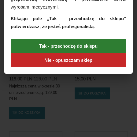
wyrobami medycznymi.
PROMOCJA
Klikając pole „Tak – przechodzę do sklepu”
potwierdzasz, że jesteś profesjonalistą.
Tak - przechodzę do sklepu
Nie - opuszczam sklep
Igła iniekcyjna Mesorelle
Igła iniekcyjna Terumo Agani,
AM324, 32G...
100szt./op....
119,00 PLN
129,00 PLN
15,00 PLN
Najniższa cena w okresie 30
dni przed promocją:
129,00
DO KOSZYKA
PLN
DO KOSZYKA