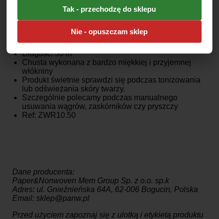
polecamy podczas manualnego usuwania wągrów,
Tak - przechodzę do sklepu
zaskórników czy pryszczy.
Cechy produktu:
Nie - opuszczam sklep
Szerokość: 10 cm
Długość: 50 m
Chusta wykonana z bardzo miękkiej i przyjemnej
włókniny
Produkt świetnie sprawdzi się podczas tonizowania
lub odświeżania skóry twarzy.
Szczególnie polecamy podczas manualnego
usuwania wągrów, zaskórników czy pryszczy
Ref: ZWR10.50
Dane producenta:
Paper&Nonwoven Mem Group Sp. z o.o. sp.k
Adres: ul. Gnieźnieńska 64A, 62-006 Bogucin, Polska
Email: sklep@panw.pl
Przed użyciem zapoznaj się z ulotką i etykietą produktu