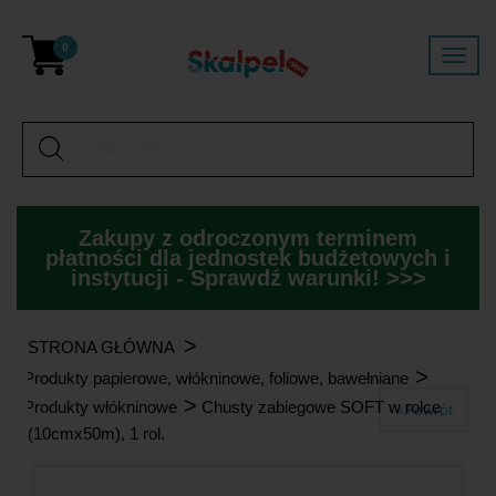
0
Zakupy z odroczonym terminem
płatności dla jednostek budżetowych i
instytucji - Sprawdź warunki! >>>
>
STRONA GŁÓWNA
>
Produkty papierowe, włókninowe, foliowe, bawełniane
>
Produkty włókninowe
Chusty zabiegowe SOFT w rolce
«Powrót
(10cmx50m), 1 rol.