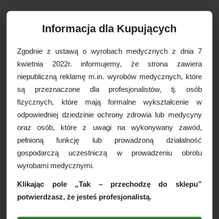
Informacja dla Kupujących
Czas realizacji:
24 godziny
Zgodnie z ustawą o wyrobach medycznych z dnia 7
OPCJE DOSTAWY
kwietnia 2022r. informujemy, że strona zawiera
niepubliczną reklamę m.in. wyrobów medycznych, które
są przeznaczone dla profesjonalistów, tj. osób
Drukuj
fizycznych, które mają formalne wykształcenie w
Paczkomaty
16,99 zł brutto
odpowiedniej dziedzinie ochrony zdrowia lub medycyny
Kurier Inpost
19,99 zł brutto
oraz osób, które z uwagi na wykonywany zawód,
Kurier Inpost pobraniowy
24,99 zł brutto
WIĘCEJ INFORMACJI
pełnioną funkcję lub prowadzoną działalność
Kurier GLS
19,99 zł brutto
gospodarczą uczestniczą w prowadzeniu obrotu
Kurier GLS pobraniowy
24,99 zł brutto
wyrobami medycznymi.
Chusty zabiegowe SOFT w rolce
Kurier DPD
19,99 zł brutto
(10cmx50m), 1 rol.
Kurier DPD pobraniowy
24,99 zł brutto
Klikając pole „Tak – przechodzę do sklepu”
Chusta wykonana z bardzo miękkiej i przyjemnej
Odbiór osobisty
za darmo
potwierdzasz, że jesteś profesjonalistą.
włókniny. Produkt ten świetnie sprawdzi się podczas
tonizowania lub odświeżania skóry twarzy. Szczególnie