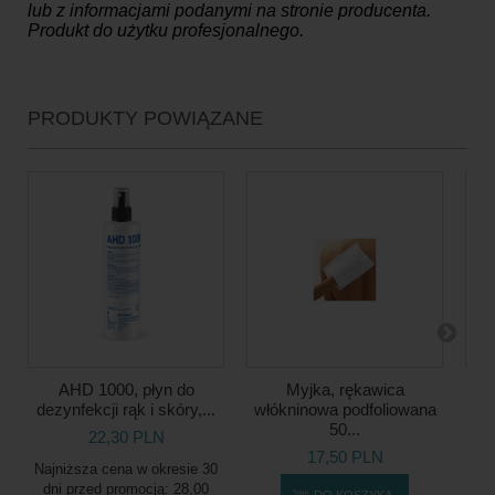
lub z informacjami podanymi na stronie producenta.
Produkt do użytku profesjonalnego.
PRODUKTY POWIĄZANE
AHD 1000, płyn do
Myjka, rękawica
Wor
dezynfekcji rąk i skóry,...
włókninowa podfoliowana
50...
22,30 PLN
17,50 PLN
Najniższa cena w okresie 30
dni przed promocją:
28,00
DO KOSZYKA