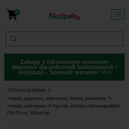
0
Zakupy z odroczonym terminem
płatności dla jednostek budżetowych i
instytucji - Sprawdź warunki! >>>
>
STRONA GŁÓWNA
>
Produkty papierowe, włókninowe, foliowe, bawełniane
>
Produkty włókninowe
Ręcznik, podkład włókninowy MAXI
«Powrót
(50x70cm), 100szt./op.