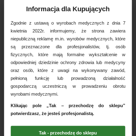
OPCJE DOSTAWY
Informacja dla Kupujących
Zgodnie z ustawą o wyrobach medycznych z dnia 7
Drukuj
kwietnia 2022r. informujemy, że strona zawiera
Paczkomaty
16,99 zł brutto
niepubliczną reklamę m.in. wyrobów medycznych, które
Kurier Inpost
19,99 zł brutto
są przeznaczone dla profesjonalistów, tj. osób
Kurier Inpost pobraniowy
24,99 zł brutto
fizycznych, które mają formalne wykształcenie w
WIĘCEJ INFORMACJI
Kurier GLS
19,99 zł brutto
odpowiedniej dziedzinie ochrony zdrowia lub medycyny
Kurier GLS pobraniowy
24,99 zł brutto
oraz osób, które z uwagi na wykonywany zawód,
Ręcznik, podkład włókninowy MAXI
Kurier DPD
19,99 zł brutto
pełnioną funkcję lub prowadzoną działalność
(50x70cm), 100szt./op.
Kurier DPD pobraniowy
24,99 zł brutto
gospodarczą uczestniczą w prowadzeniu obrotu
Ręcznik wykonany z najwyższej jakości włókniny,
Odbiór osobisty
za darmo
wyrobami medycznymi.
dzięki czemu jest miękki oraz przyjemny w dotyku.
Ręcznik jest bardzo chłonny oraz nie pyli - idealny do
Klikając pole „Tak – przechodzę do sklepu”
osuszania włosów klienta w salonach kosmetycznych,
potwierdzasz, że jesteś profesjonalistą.
SPA lub zakładach fryzjerskich o wysokim standardzie
usługi.
Cechy produktu:
Tak - przechodzę do sklepu