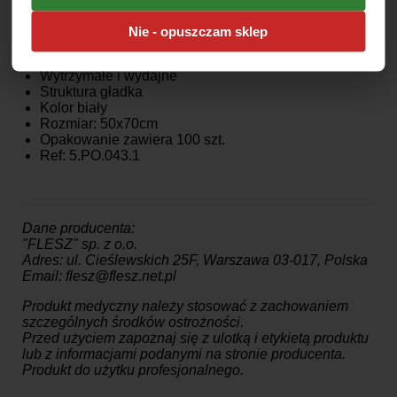
Miękkie i delikatne w dotyku
Bardzo chłonne
Nie - opuszczam sklep
Niepylące
Przyjazne dla skóry
Wytrzymałe i wydajne
Struktura gładka
Kolor biały
Rozmiar: 50x70cm
Opakowanie zawiera 100 szt.
Ref: 5.PO.043.1
Dane producenta:
"FLESZ" sp. z o.o.
Adres: ul. Cieślewskich 25F, Warszawa 03-017, Polska
Email: flesz@flesz.net.pl
Produkt medyczny należy stosować z zachowaniem
szczególnych środków ostrożności.
Przed użyciem zapoznaj się z ulotką i etykietą produktu
lub z informacjami podanymi na stronie producenta.
Produkt do użytku profesjonalnego.