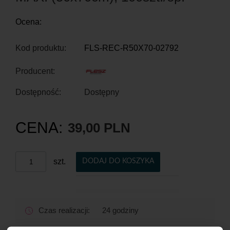
Ocena:
Kod produktu:
FLS-REC-R50X70-02792
Producent:
Dostępność:
Dostępny
CENA:
39,00 PLN
szt.
DODAJ DO KOSZYKA
Czas realizacji:
24 godziny