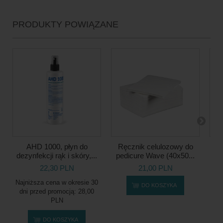
PRODUKTY POWIĄZANE
AHD 1000, płyn do
Ręcznik celulozowy do
dezynfekcji rąk i skóry,...
pedicure Wave (40x50...
baw
22,30 PLN
21,00 PLN
Najniższa cena w okresie 30
DO KOSZYKA
dni przed promocją:
28,00
PLN
DO KOSZYKA