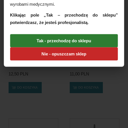
wyrobami medycznymi.
Klikając pole „Tak – przechodzę do sklepu”
potwierdzasz, że jesteś profesjonalistą.
Tak - przechodzę do sklepu
Nie - opuszczam sklep
Pinceta, pęseta anatomiczna,
Pinceta, pęseta chirurgiczna
1szt. [Rozmiary]
1x2T [Rozmiary]
12,50 PLN
11,00 PLN
DO KOSZYKA
DO KOSZYKA