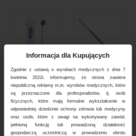
Informacja dla Kupujących
Zgodnie z ustawą o wyrobach medycznych z dnia 7
Lusterko stomatologiczne
Szpatułka do zarabiania,
kwietnia 2022r. informujemy, że strona zawiera
SoftMed j.u. sterylne,...
metalowa, rozm. M,...
niepubliczną reklamę m.in. wyrobów medycznych, które
0,85 PLN
9,00 PLN
są przeznaczone dla profesjonalistów, tj. osób
fizycznych, które mają formalne wykształcenie w
DO KOSZYKA
DO KOSZYKA
odpowiedniej dziedzinie ochrony zdrowia lub medycyny
oraz osób, które z uwagi na wykonywany zawód,
pełnioną funkcję lub prowadzoną działalność
gospodarczą uczestniczą w prowadzeniu obrotu