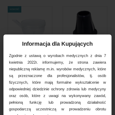
NOWOŚĆ
Informacja dla Kupujących
Zgodnie z ustawą o wyrobach medycznych z dnia 7
Kubek pojnik z uchwytem
Nasadka antypoślizgowa do
kwietnia 2022r. informujemy, że strona zawiera
300ml, 1szt.
kul i lasek (bez...
niepubliczną reklamę m.in. wyrobów medycznych, które
12,50 PLN
9,00 PLN
są przeznaczone dla profesjonalistów, tj. osób
fizycznych, które mają formalne wykształcenie w
DO KOSZYKA
DO KOSZYKA
odpowiedniej dziedzinie ochrony zdrowia lub medycyny
oraz osób, które z uwagi na wykonywany zawód,
pełnioną funkcję lub prowadzoną działalność
gospodarczą uczestniczą w prowadzeniu obrotu