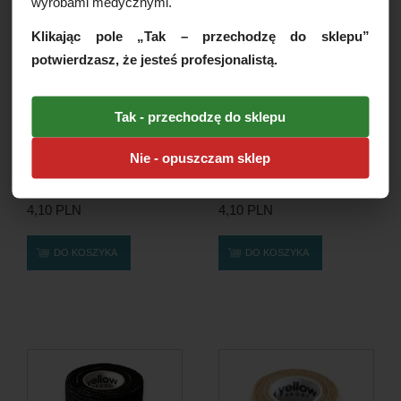
wyrobami medycznymi.
Klikając pole „Tak – przechodzę do sklepu”
potwierdzasz, że jesteś profesjonalistą.
Tak - przechodzę do sklepu
Nie - opuszczam sklep
Bandaż Kohezyjny Non-
Bandaż kohezyjny
Woven yellowBAND,...
YellowBand 7,5cm x 4,5m...
4,10 PLN
4,10 PLN
DO KOSZYKA
DO KOSZYKA