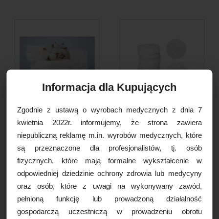
Informacja dla Kupujących
Zgodnie z ustawą o wyrobach medycznych z dnia 7
Ściereczki, chusteczki z
Płatki kosmetyczne
kwietnia 2022r. informujemy, że strona zawiera
naturalnych włókien...
bawełniane, okrągłe, 250g/op.
niepubliczną reklamę m.in. wyrobów medycznych, które
14,50 PLN
15,00 PLN
są przeznaczone dla profesjonalistów, tj. osób
fizycznych, które mają formalne wykształcenie w
DO KOSZYKA
DO KOSZYKA
odpowiedniej dziedzinie ochrony zdrowia lub medycyny
oraz osób, które z uwagi na wykonywany zawód,
pełnioną funkcję lub prowadzoną działalność
gospodarczą uczestniczą w prowadzeniu obrotu