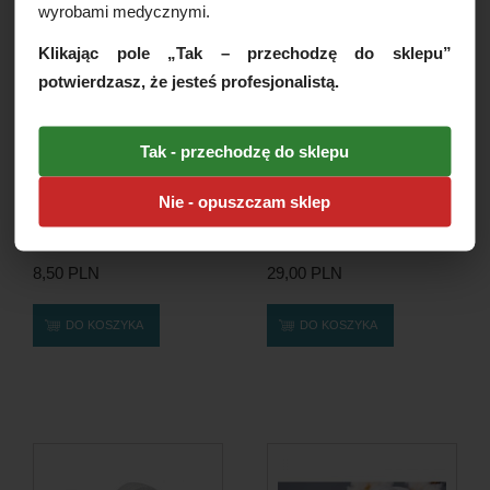
wyrobami medycznymi.
Klikając pole „Tak – przechodzę do sklepu”
potwierdzasz, że jesteś profesjonalistą.
Tak - przechodzę do sklepu
Nie - opuszczam sklep
Patyczki drewniane z
Płatki kosmetyczne
bawełną 100szt/op
bawełniane, okrągłe, 500g/op.
8,50 PLN
29,00 PLN
DO KOSZYKA
DO KOSZYKA