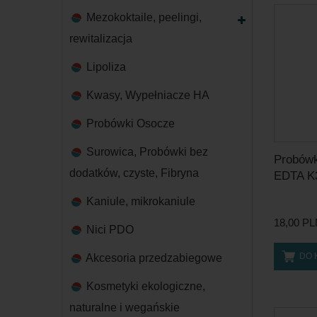
Mezokoktaile, peelingi,
rewitalizacja
Lipoliza
Kwasy, Wypełniacze HA
Probówki Osocze
Surowica, Probówki bez
Probówk
dodatków, czyste, Fibryna
EDTA K3
Kaniule, mikrokaniule
18,00 P
Nici PDO
DO 
Akcesoria przedzabiegowe
Kosmetyki ekologiczne,
naturalne i wegańskie