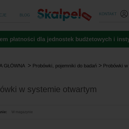
KONTAKT
CJE
BLOG
m płatności dla jednostek budżetowych i insty
>
>
A GŁÓWNA
Probówki, pojemniki do badań
Probówki w
ówki w systemie otwartym
nie:
W magazynie