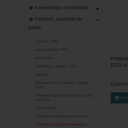
Kosmetologia i kosmetyka
Probówki, pojemniki do
badań
Osocze, PRP
bez dodatków, PRF
biochemia
Probówk
EDTA K3
morfologia, glukoza, OB
kapilary
Akcesoria do probówek, statywy,
12,50 P
stazy
Pojemniki do badania moczu, kału,
DO 
wymazu
Wymazówki
Probówki aspiracyno-próżniowe
Probówki w systemie otwartym