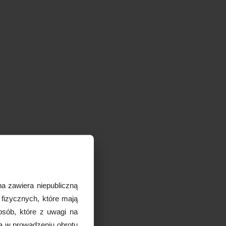
a zawiera niepubliczną
 fizycznych, które mają
osób, które z uwagi na
ą w prowadzeniu obrotu