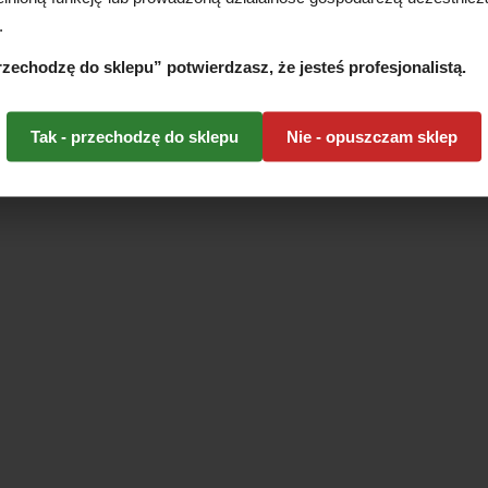
.
przechodzę do sklepu” potwierdzasz, że jesteś profesjonalistą.
Tak - przechodzę do sklepu
Nie - opuszczam sklep