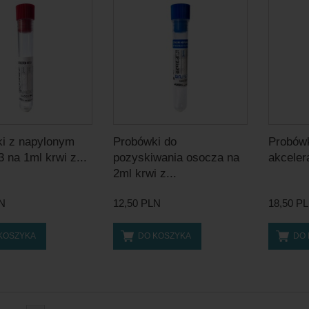
i z napylonym
Probówki do
Probówk
 na 1ml krwi z...
pozyskiwania osocza na
akceler
2ml krwi z...
LN
12,50 PLN
18,50 P
KOSZYKA
DO KOSZYKA
DO