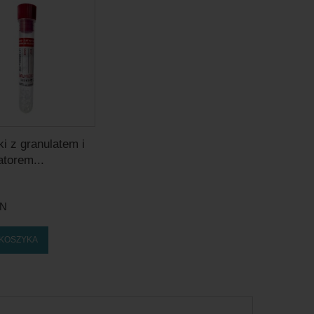
i z granulatem i
atorem...
LN
 KOSZYKA