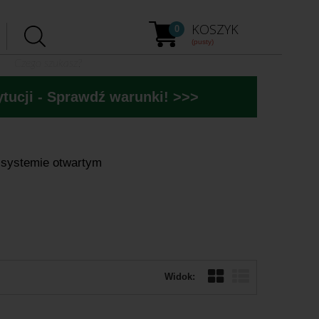
KOSZYK
0
(pusty)
tucji - Sprawdź warunki! >>>
 systemie otwartym
Widok: