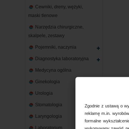
Cewniki, dreny, wężyki,
maski tlenowe
Narzędzia chirurgiczne,
skalpele, zestawy
Pojemniki, naczynia
Diagnostyka laboratoryjna
Medycyna ogólna
Ginekologia
Urologia
Stomatologia
Zgodnie z ustawą o wy
reklamę m.in. wyrobów 
Laryngologia
formalne wykształceni
Laboratorium
wykonywany zawód, peł