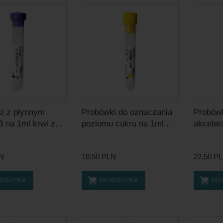
i z płynnym
Probówki do oznaczania
Probówk
 na 1ml krwi z...
poziomu cukru na 1ml...
akceler
LN
10,50 PLN
22,50 P
KOSZYKA
DO KOSZYKA
DO