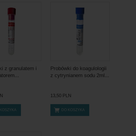
i z granulatem i
Probówki do koagulologii
atorem...
z cytrynianem sodu 2ml...
LN
13,50 PLN
 KOSZYKA
DO KOSZYKA