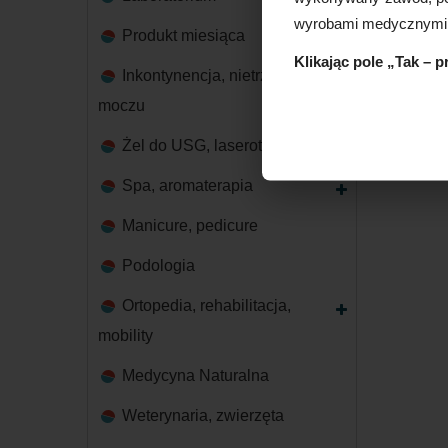
wyrobami medycznymi
Produkt miesiąca
Klikając pole „Tak – 
Inkontynencja, nietrzymanie
moczu
Żel do USG, laseroterapii
Spa, aromaterapia
Manicure, pedicure
Podologia
Ortopedia, rehabilitacja,
mobility
Medycyna Naturalna
Weterynaria, zwierzęta