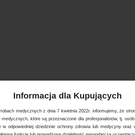
Informacja dla Kupujących
robach medycznych z dnia 7 kwietnia 2022r. informujemy, że stron
medycznych, które są przeznaczone dla profesjonalistów, tj. osób
e w odpowiedniej dziedzinie ochrony zdrowia lub medycyny oraz 
nioną funkcję lub prowadzoną działalność gospodarczą uczestnicz