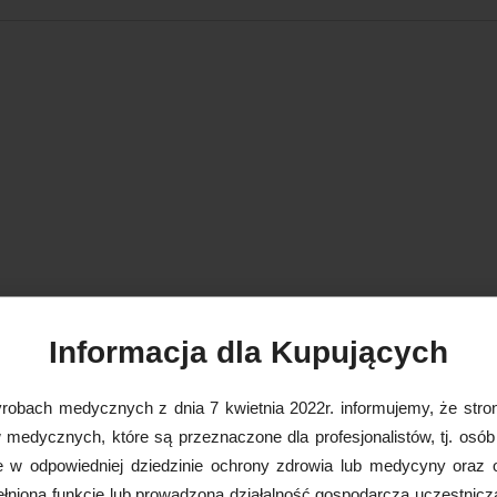
Informacja dla Kupujących
robach medycznych z dnia 7 kwietnia 2022r. informujemy, że stron
medycznych, które są przeznaczone dla profesjonalistów, tj. osób
e w odpowiedniej dziedzinie ochrony zdrowia lub medycyny oraz 
nioną funkcję lub prowadzoną działalność gospodarczą uczestnicz