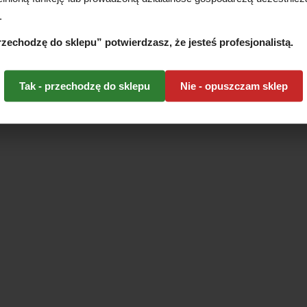
.
przechodzę do sklepu” potwierdzasz, że jesteś profesjonalistą.
Tak - przechodzę do sklepu
Nie - opuszczam sklep