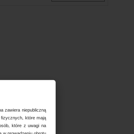
a zawiera niepubliczną
 fizycznych, które mają
osób, które z uwagi na
ą w prowadzeniu obrotu