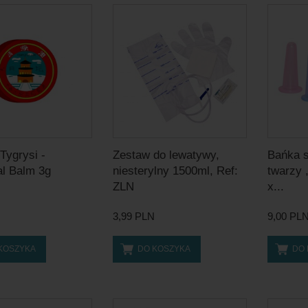
Tygrysi -
Zestaw do lewatywy,
Bańka s
al Balm 3g
niesterylny 1500ml, Ref:
twarzy 
ZLN
x...
3,99 PLN
9,00 PL
KOSZYKA
DO KOSZYKA
DO