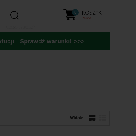
KOSZYK
0
(pusty)
tucji - Sprawdź warunki! >>>
Widok: