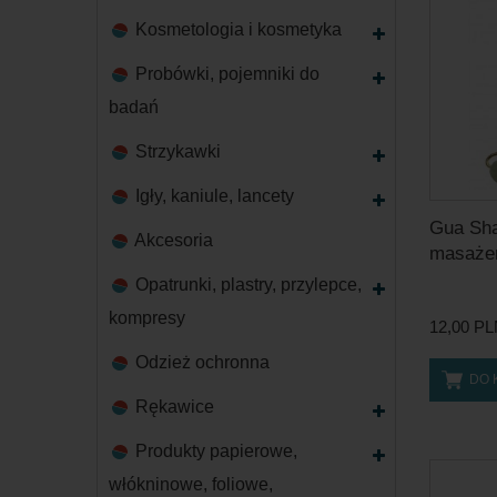
Kosmetologia i kosmetyka
Probówki, pojemniki do
badań
Strzykawki
Igły, kaniule, lancety
Gua Sha
Akcesoria
masażer
Opatrunki, plastry, przylepce,
kompresy
12,00 P
Odzież ochronna
DO 
Rękawice
Produkty papierowe,
włókninowe, foliowe,