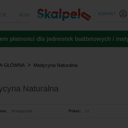
KONTAKT
CJE
BLOG
m płatności dla jednostek budżetowych i insty
>
A GŁÓWNA
Medycyna Naturalna
cyna Naturalna
nie:
Pokaż:
W magazynie
12