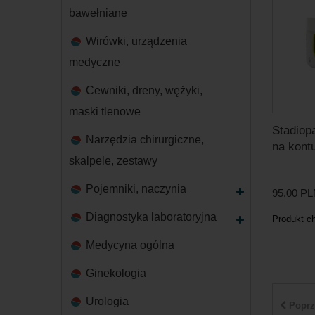
bawełniane
Wirówki, urządzenia
medyczne
Cewniki, dreny, wężyki,
maski tlenowe
Stadiop
Narzędzia chirurgiczne,
na kontu
skalpele, zestawy
Pojemniki, naczynia
95,00 P
Diagnostyka laboratoryjna
Produkt c
Medycyna ogólna
Ginekologia
Urologia
Poprz