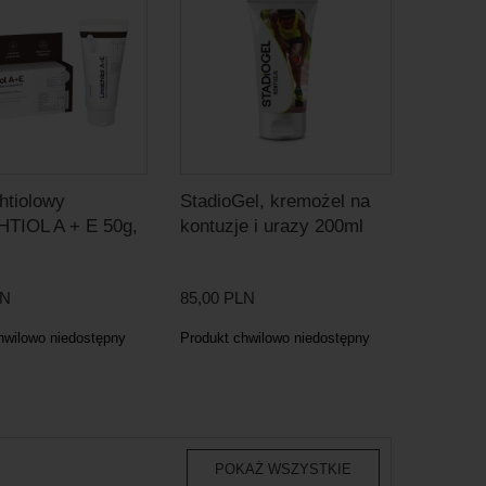
htiolowy
StadioGel, kremożel na
HTIOL A + E 50g,
kontuzje i urazy 200ml
LN
85,00 PLN
hwilowo niedostępny
Produkt chwilowo niedostępny
POKAŻ WSZYSTKIE