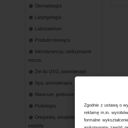
Stomatologia
Laryngologia
Laboratorium
Produkt miesiąca
Inkontynencja, nietrzymanie
moczu
Żel do USG, laseroterapii
Spa, aromaterapia
Manicure, pedicure
Zgodnie z ustawą o wy
Podologia
reklamę m.in. wyrobów 
Ortopedia, rehabilitacja,
formalne wykształceni
mobility
wykonywany zawód, peł