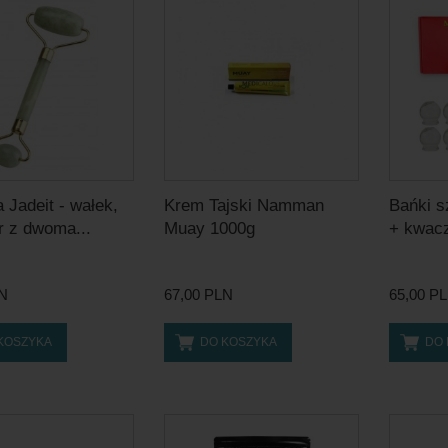
 Jadeit - wałek,
Krem Tajski Namman
Bańki s
 z dwoma...
Muay 1000g
+ kwacz
LN
67,00 PLN
65,00 P
KOSZYKA
DO KOSZYKA
DO