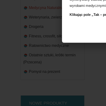
wyrobami medycznymi
Medycyna Naturalna
Klikając pole „Tak – 
Weterynaria, zwierzęta
Drogeria
Fitness, crossfit, siłownia
Ratownictwo medyczne
Ostatnie sztuki, krótki termin
(Przecena)
Pomysł na prezent
NOWE PRODUKTY