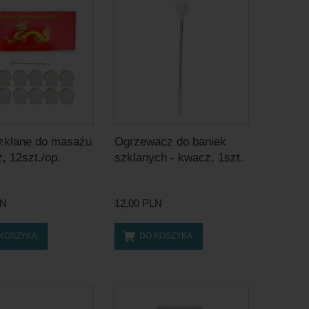
zklane do masażu
Ogrzewacz do baniek
, 12szt./op.
szklanych - kwacz, 1szt.
LN
12,00 PLN
 KOSZYKA
DO KOSZYKA