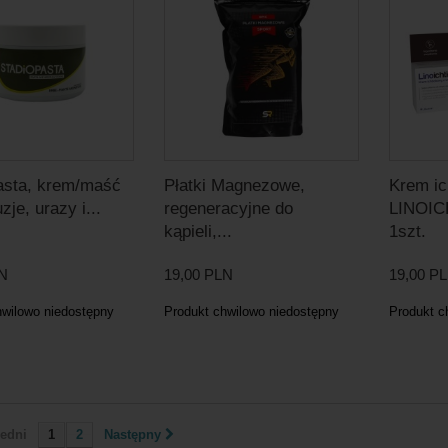
asta, krem/maść
Płatki Magnezowe,
Krem ic
zje, urazy i...
regeneracyjne do
LINOIC
kąpieli,...
1szt.
LN
19,00 PLN
19,00 P
hwilowo niedostępny
Produkt chwilowo niedostępny
Produkt c
edni
1
2
Następny