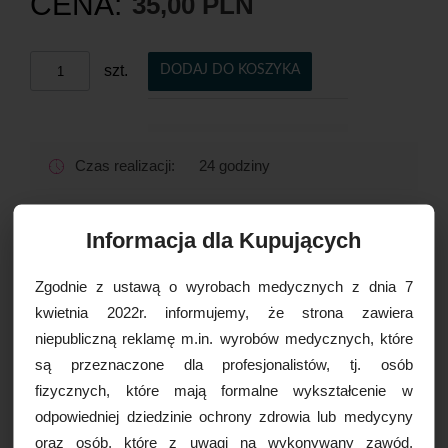
CENA:
35,00 PLN
szt.
DODAJ DO KOSZYKA
Czas realizacji:
24 godziny
OPCJE DOSTAWY
Informacja dla Kupujących
Zgodnie z ustawą o wyrobach medycznych z dnia 7
Drukuj
kwietnia 2022r. informujemy, że strona zawiera
Paczkomaty
16,99 zł brutto
niepubliczną reklamę m.in. wyrobów medycznych, które
Kurier Inpost
19,99 zł brutto
są przeznaczone dla profesjonalistów, tj. osób
Kurier Inpost pobraniowy
24,99 zł brutto
fizycznych, które mają formalne wykształcenie w
WIĘCEJ INFORMACJI
Kurier GLS
19,99 zł brutto
odpowiedniej dziedzinie ochrony zdrowia lub medycyny
Kurier GLS pobraniowy
24,99 zł brutto
oraz osób, które z uwagi na wykonywany zawód,