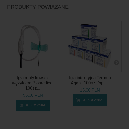
PRODUKTY POWIĄZANE
Igła motylkowa z
Igła iniekcyjna Terumo
Ig
wężykiem Biomedico,
Agani, 100szt./op. ...
100sz...
15,00 PLN
95,00 PLN
DO KOSZYKA
DO KOSZYKA