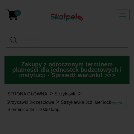
0
Zakupy z odroczonym terminem
płatności dla jednostek budżetowych i
instytucji - Sprawdź warunki! >>>
>
>
STRONA GŁÓWNA
Strzykawki
>
Strzykawki 3-częściowe
Strzykawka 3cz. luer lock
«Powrót
Biomedico 3ml, 100szt./op.