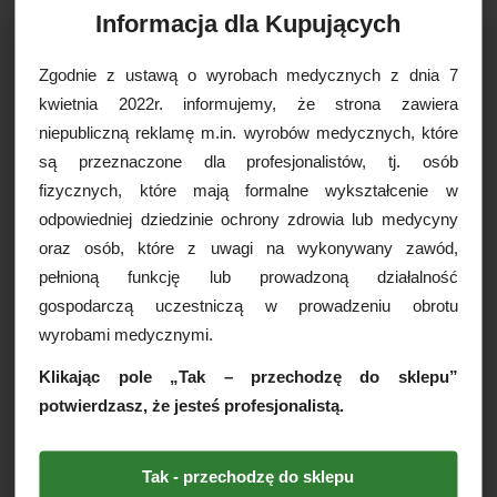
Informacja dla Kupujących
Klasyfikacja wyrobów
Wyrób medyczny, klasa
medycznych:
ryzyka: IIa
Zgodnie z ustawą o wyrobach medycznych z dnia 7
Numer jednostki
0123, TÜV SÜD Product
kwietnia 2022r. informujemy, że strona zawiera
notyfikowanej, Nazwa:
Service GmbH
niepubliczną reklamę m.in. wyrobów medycznych, które
Basic UDI/DI:
69492362N005QN
są przeznaczone dla profesjonalistów, tj. osób
fizycznych, które mają formalne wykształcenie w
odpowiedniej dziedzinie ochrony zdrowia lub medycyny
WIĘCEJ INFORMACJI
oraz osób, które z uwagi na wykonywany zawód,
pełnioną funkcję lub prowadzoną działalność
Igła motylkowa z wężykiem
gospodarczą uczestniczą w prowadzeniu obrotu
Biomedico przeznaczona do
wyrobami medycznymi.
pobierania krwi oraz procedur
Klikając pole „Tak – przechodzę do sklepu”
infuzji.
potwierdzasz, że jesteś profesjonalistą.
Igła motylkowa do pobierania krwi w systemie
zamkniętym (próżniowym) posiada wężyk, na końcu
którego dołączony jest adapter systemowy. Adapter
Tak - przechodzę do sklepu
systemowy posiada osłonkę (wentyl) umożliwiającą