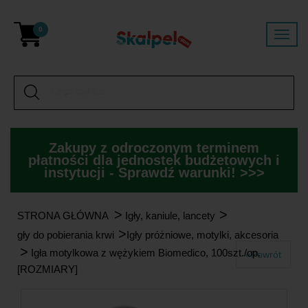
0
Zakupy z odroczonym terminem
płatności dla jednostek budżetowych i
instytucji - Sprawdź warunki! >>>
>
>
STRONA GŁÓWNA
Igły, kaniule, lancety
>
Igły do pobierania krwi
Igły próżniowe, motylki, akcesoria
>
Igła motylkowa z wężykiem Biomedico, 100szt./op.
«Powrót
[ROZMIARY]