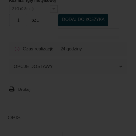
Rozmiar igły motylkowej
21G (0,8mm)
szt.
DODAJ DO KOSZYKA
Czas realizacji:
24 godziny
OPCJE DOSTAWY
Drukuj
Paczkomaty
16,99 zł brutto
Kurier Inpost
19,99 zł brutto
Kurier Inpost pobraniowy
24,99 zł brutto
OPIS
Kurier GLS
19,99 zł brutto
Kurier GLS pobraniowy
24,99 zł brutto