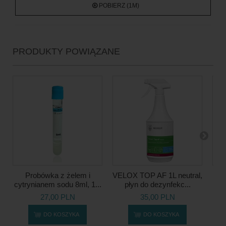
POBIERZ (1M)
PRODUKTY POWIĄZANE
Probówka z żelem i
VELOX TOP AF 1L neutral,
cytrynianem sodu 8ml, 1...
płyn do dezynfekc...
27,00 PLN
35,00 PLN
DO KOSZYKA
DO KOSZYKA