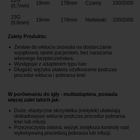
22G
19mm
178mm
Czarny
100/2000
(0,7mm)
23G
19mm
178mm
Niebieski
100/2000
(0,6mm)
Zalety Produktu:
Zestaw do wkłucia zezwala na dostarczanie
wyjątkowej opieki pacjentom, bez narażania
własnego bezpieczeństwa.
Występuje z adapterem typu luer
Długość wężyka ułatwia użytkowanie podczas
procedur wkłucia i pobrania krwi
W porównaniu do igły - multiadaptera, posiada
więcej zalet takich jak:
Duże, elastyczne skrzydełka (motylek) ułatwiają
dokładniejsze wkłucie podczas procedur pobrania
krwi lub infuzji.
Przezroczysta osłona, wężyk zwiększa kontrolę nad
wykonywaną procedurą pobrania lub infuzji.