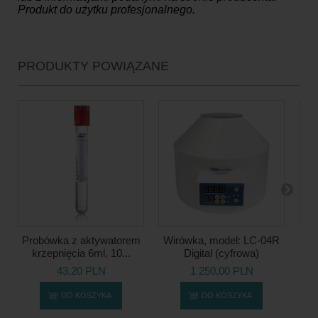
Produkt do użytku profesjonalnego.
PRODUKTY POWIĄZANE
Probówka z aktywatorem
Wirówka, model: LC-04R
Ka
krzepnięcia 6ml, 10...
Digital (cyfrowa)
iN
43,20 PLN
1 250,00 PLN
DO KOSZYKA
DO KOSZYKA