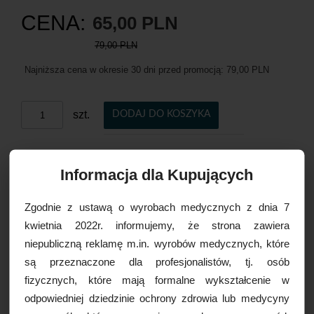
CENA:
65,00 PLN
79,00 PLN
Najniższa cena w okresie 30 dni przed promocją:
79,00 PLN
szt.
DODAJ DO KOSZYKA
Informacja dla Kupujących
Czas realizacji:
24 godziny
Zgodnie z ustawą o wyrobach medycznych z dnia 7
OPCJE DOSTAWY
kwietnia 2022r. informujemy, że strona zawiera
niepubliczną reklamę m.in. wyrobów medycznych, które
są przeznaczone dla profesjonalistów, tj. osób
Drukuj
fizycznych, które mają formalne wykształcenie w
Paczkomaty
16,99 zł brutto
odpowiedniej dziedzinie ochrony zdrowia lub medycyny
Kurier Inpost
19,99 zł brutto