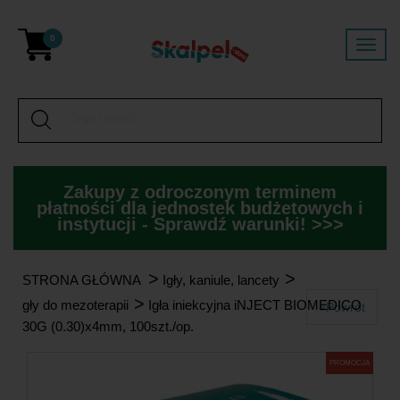
0
Zakupy z odroczonym terminem
płatności dla jednostek budżetowych i
instytucji - Sprawdź warunki! >>>
>
>
STRONA GŁÓWNA
Igły, kaniule, lancety
>
Igły do mezoterapii
Igła iniekcyjna iNJECT BIOMEDICO
«Powrót
30G (0.30)x4mm, 100szt./op.
PROMOCJA