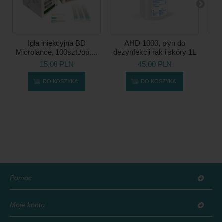
Igła iniekcyjna BD
AHD 1000, płyn do
Igł
Microlance, 100szt./op....
dezynfekcji rąk i skóry 1L
15,00 PLN
45,00 PLN
DO KOSZYKA
DO KOSZYKA
Pomoc
Moje konto