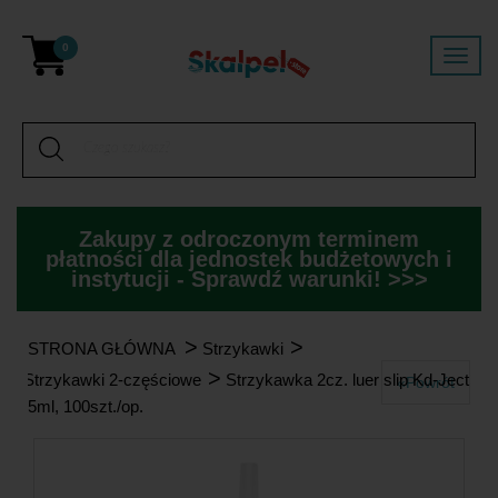
0
Zakupy z odroczonym terminem
płatności dla jednostek budżetowych i
instytucji - Sprawdź warunki! >>>
>
>
STRONA GŁÓWNA
Strzykawki
>
Strzykawki 2-częściowe
Strzykawka 2cz. luer slip Kd-Ject
«Powrót
5ml, 100szt./op.