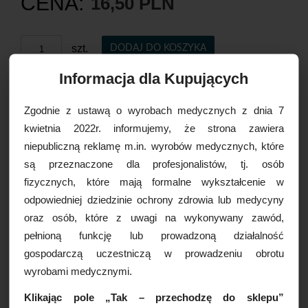
CENA:
16,50 PLN
szt.
DODAJ DO KOSZYKA
Informacja dla Kupujących
Zgodnie z ustawą o wyrobach medycznych z dnia 7
Czas realizacji:
24 godziny
kwietnia 2022r. informujemy, że strona zawiera
niepubliczną reklamę m.in. wyrobów medycznych, które
OPCJE DOSTAWY
są przeznaczone dla profesjonalistów, tj. osób
fizycznych, które mają formalne wykształcenie w
odpowiedniej dziedzinie ochrony zdrowia lub medycyny
Drukuj
oraz osób, które z uwagi na wykonywany zawód,
Paczkomaty
16,99 zł brutto
pełnioną funkcję lub prowadzoną działalność
Kurier Inpost
19,99 zł brutto
gospodarczą uczestniczą w prowadzeniu obrotu
Kurier Inpost pobraniowy
24,99 zł brutto
WIĘCEJ INFORMACJI
wyrobami medycznymi.
Kurier GLS
19,99 zł brutto
Kurier GLS pobraniowy
24,99 zł brutto
Klikając pole „Tak – przechodzę do sklepu”