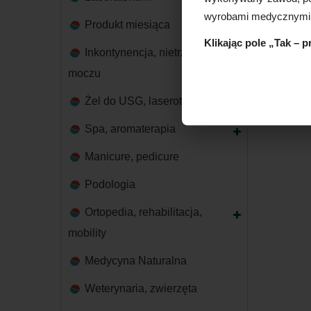
wyrobami medycznymi
Produkt miesiąca
Klikając pole „Tak – 
Inkontynencja, nietrzymanie
moczu
Żel do USG, laseroterapii
Spa, aromaterapia
Manicure, pedicure
Podologia
Ortopedia, rehabilitacja,
mobility
Medycyna Naturalna
Weterynaria, zwierzęta