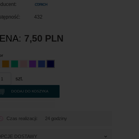
ducent:
stępność:
432
ENA:
7,50 PLN
or
szt.
DODAJ DO KOSZYKA
Czas realizacji:
24 godziny
OPCJE DOSTAWY