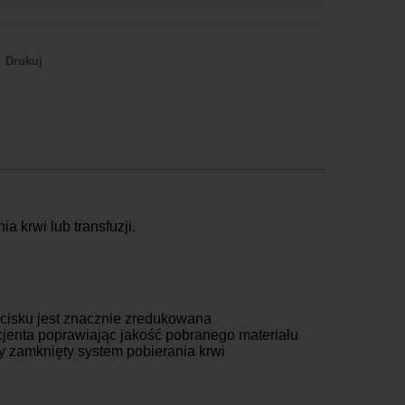
Drukuj
aczkomaty
16,99 zł brutto
urier Inpost
19,99 zł brutto
urier Inpost pobraniowy
24,99 zł brutto
urier GLS
19,99 zł brutto
urier GLS pobraniowy
24,99 zł brutto
urier DPD
19,99 zł brutto
urier DPD pobraniowy
24,99 zł brutto
 krwi lub transfuzji.
dbiór osobisty
za darmo
 ucisku jest znacznie zredukowana
cjenta poprawiając jakość pobranego materiału
y zamknięty system pobierania krwi