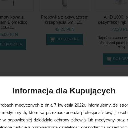
a motylkowa z
Probówka z aktywatorem
AHD 1000, p
iem Biomedico,
krzepnięcia 6ml, 10...
dezynfekcji rąk i
100sz...
43,20 PLN
22,30 P
95,00 PLN
Najniższa cena w 
DO KOSZYKA
dni przed promo
DO KOSZYKA
PLN
DO KOS
Informacja dla Kupujących
robach medycznych z dnia 7 kwietnia 2022r. informujemy, że stron
medycznych, które są przeznaczone dla profesjonalistów, tj. osób
e w odpowiedniej dziedzinie ochrony zdrowia lub medycyny oraz 
nioną funkcję lub prowadzoną działalność gospodarczą uczestnicz