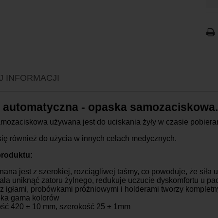
P
K
K
J INFORMACJI
K
K
 automatyczna - opaska samozaciskowa.
K
K
mozaciskowa używana jest do uciskania żyły w czasie pobierania
O
ię również do użycia w innych celach medycznych.
roduktu:
ana jest z szerokiej, rozciągliwej taśmy, co powoduje, że siła
la uniknąć zatoru żylnego, redukuje uczucie dyskomfortu u pa
z igłami, probówkami próżniowymi i holderami tworzy kompletn
ka gama kolorów
ść 420 ± 10 mm, szerokość 25 ± 1mm