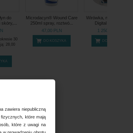
łyn do
Microdacyn® Wound Care
Wirówka, model: LC-04
 skóry,...
250ml spray, roztwó...
Digital (cyfrowa)
LN
47,00 PLN
1 250,00 PLN
okresie 30
DO KOSZYKA
DO KOSZYKA
cją:
28,00
ZYKA
a zawiera niepubliczną
 fizycznych, które mają
osób, które z uwagi na
ą w prowadzeniu obrotu