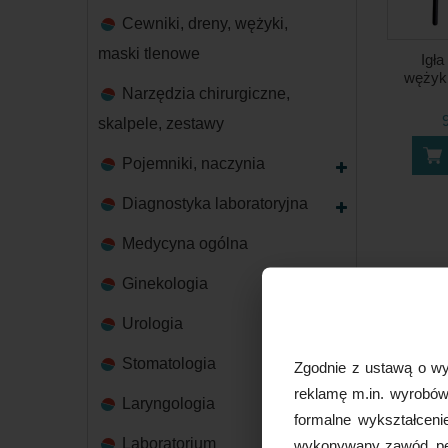
Cewniki, dreny, wężyki,
maski tlenowe
Igł
wężyk
Narzędzia chirurgiczne,
skalpele, zestawy
Pojemniki, naczynia
Diagnostyka laboratoryjna
Medycyna ogólna
Ginekologia
Urologia
Stomatologia
Zgodnie z ustawą o wy
reklamę m.in. wyrobów 
Laryngologia
formalne wykształceni
Laboratorium
wykonywany zawód, peł