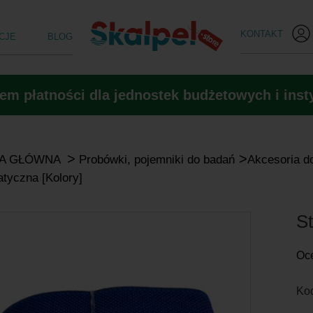
KONTAKT
CJE
BLOG
m płatności dla jednostek budżetowych i insty
>
>
A GŁÓWNA
Probówki, pojemniki do badań
Akcesoria d
tyczna [Kolory]
S
Oc
Kod