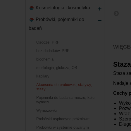
Kosmetologia i kosmetyka
Probówki, pojemniki do
badań
Osocze, PRP
WIĘCE
bez dodatków, PRF
biochemia
Staza
morfologia, glukoza, OB
Staza sa
kapilary
Nadaje s
Akcesoria do probówek, statywy,
stazy
Cechy p
Pojemniki do badania moczu, kału,
wymazu
Wykon
Pozwa
Wymazówki
Wraz 
Szero
Probówki aspiracyno-próżniowe
Długo
Probówki w systemie otwartym