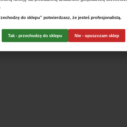
.
przechodzę do sklepu” potwierdzasz, że jesteś profesjonalistą.
Tak - przechodzę do sklepu
Nie - opuszczam sklep