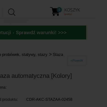
KOSZYK
0
(pusty)
tucji - Sprawdź warunki! >>>
>
o probówek, statywy, stazy
Staza
«Powrót
taza automatyczna [Kolory]
ena:
 produktu:
CDR-AKC-STAZAA-02458