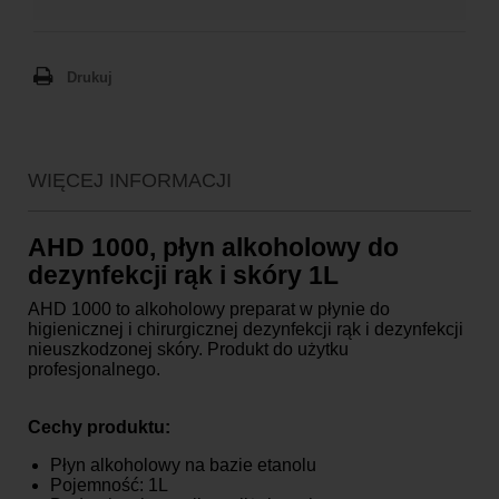
Drukuj
Paczkomaty
16,99 zł brutto
Kurier Inpost
19,99 zł brutto
Kurier Inpost pobraniowy
24,99 zł brutto
WIĘCEJ INFORMACJI
Kurier GLS
19,99 zł brutto
Kurier GLS pobraniowy
24,99 zł brutto
AHD 1000, płyn alkoholowy do
Kurier DPD
19,99 zł brutto
dezynfekcji rąk i skóry 1L
Kurier DPD pobraniowy
24,99 zł brutto
AHD 1000 to alkoholowy preparat w płynie do
Odbiór osobisty
za darmo
higienicznej i chirurgicznej dezynfekcji rąk i dezynfekcji
nieuszkodzonej skóry. Produkt do użytku
profesjonalnego.
Cechy produktu:
Płyn alkoholowy na bazie etanolu
Pojemność: 1L