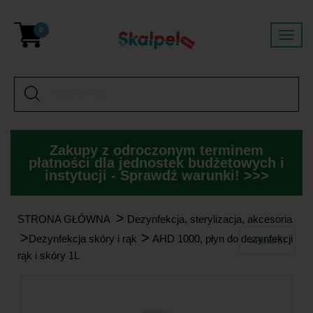
0
Zakupy z odroczonym terminem
płatności dla jednostek budżetowych i
instytucji - Sprawdź warunki! >>>
>
STRONA GŁÓWNA
Dezynfekcja, sterylizacja, akcesoria
>
>
Dezynfekcja skóry i rąk
AHD 1000, płyn do dezynfekcji
«Powrót
rąk i skóry 1L