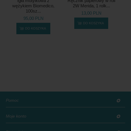
Igła motylkowa z
Ręcznik papierowy w roli
wężykiem Biomedico,
2W Merida, 1 rolk...
100sz...
13,00 PLN
95,00 PLN
DO KOSZYKA
DO KOSZYKA
Pomoc
Moje konto