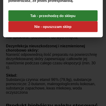
potwierdzasz, że jesteś profesjonalistą.
Nie spłukiwać, pozostawić do wyschnięcia.
Chirurgiczna dezynfekcja rąk i przedramion zgodnie
Tak - przechodzę do sklepu
z techniką normy EN 12791:
Płyn należy aplikować na suche, czyste i zdrowe ręce.
Nanieść 5 ml preparatu w zagłębienie dłoni.
Nie - opuszczam sklep
Wcierać w skórę rąk i przedramion przez co najmniej
1,5 minuty.
Nie spłukiwać, pozostawić do wyschnięcia.
Dezynfekcja nieuszkodzonej i niezmienionej
chorobowo skóry:
Nanieść odpowiednią ilość preparatu na powierzchnię
dezynfekowanej skóry zapewniając całkowite jej
nawilżenie podczas całego czasu ekspozycji (min. 30
s).
Skład:
Substancja czynna: etanol 96% (79,9g), substancje
pomocnicze: 2-butanon, makrogologlicerolu kokosan,
substancje zapachowe, kwas mlekowy, woda
oczyszczona
Produkt biobójczy należy stosować