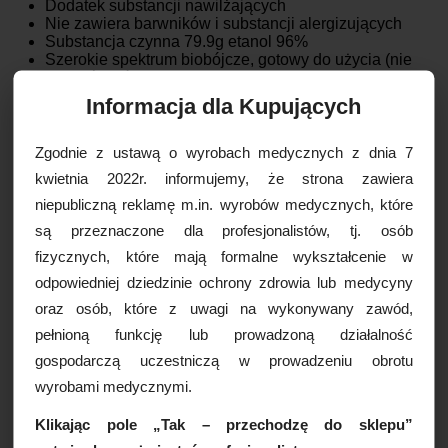
Dodatek substancji nawilżających
Nie zawiera barwników i substancji alergizujących
Substancja czynna 79.9g etanol 96%
Szerokie spektrum biobójcze, gotowy do użycia (nie
rozcieńczać)
Zapach (kwas mlekowy, woda oczyszczona)
Informacja dla Kupujących
Dezynfekcja przed punkcjami i iniekcjami min. 15
sekund
Dezynfekcja przed punkcjami stawów, jam ciała,
Zgodnie z ustawą o wyrobach medycznych z dnia 7
organów wewnętrznych, jak i operacjami min. 1
kwietnia 2022r. informujemy, że strona zawiera
minuta
Dezynfekcja małych powierzchni wyrobów
niepubliczną reklamę m.in. wyrobów medycznych, które
medycznych koncentrat w 30 sek.
są przeznaczone dla profesjonalistów, tj. osób
Wyłącznie do użytku zewnętrznego
fizycznych, które mają formalne wykształcenie w
Wykazuje działanie natychmiastowe i przedłużone
Preparat do użytku profesjonalnego
odpowiedniej dziedzinie ochrony zdrowia lub medycyny
Pozwolenie na obrót produktem biobójczym nr
oraz osób, które z uwagi na wykonywany zawód,
6987/17 (Kat. I, gr. 1).
pełnioną funkcję lub prowadzoną działalność
Sposób użycia:
gospodarczą uczestniczą w prowadzeniu obrotu
Higieniczna dezynfekcja rąk – zgodnie z techniką
wyrobami medycznymi.
normy EN 1500:
Płyn należy aplikować na suche, czyste i zdrowe ręce.
Klikając pole „Tak – przechodzę do sklepu”
Nanieść 3 ml preparatu w zagłębienie dłoni.
Wcierać w skórę rąk przez 30 sekund.