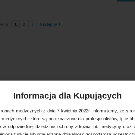
edni
1
2
3
Następny
Informacja dla Kupujących
robach medycznych z dnia 7 kwietnia 2022r. informujemy, że stron
medycznych, które są przeznaczone dla profesjonalistów, tj. osób
e w odpowiedniej dziedzinie ochrony zdrowia lub medycyny oraz 
nioną funkcję lub prowadzoną działalność gospodarczą uczestnicz