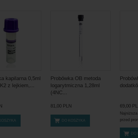
a kapilarna 0,5ml
Probówka OB metoda
Probówk
2 z lejkiem,...
logarytmiczna 1,28ml
dodatkó
(4NC...
LN
81,00 PLN
69,00 P
Najniższa
przed pro
KOSZYKA
DO KOSZYKA
DO