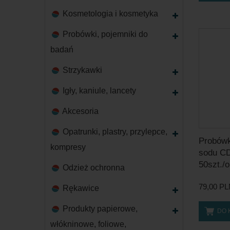
Kosmetologia i kosmetyka
Probówki, pojemniki do
badań
Strzykawki
Igły, kaniule, lancety
Akcesoria
Opatrunki, plastry, przylepce,
Probówk
kompresy
sodu C
50szt./o
Odzież ochronna
79,00 P
Rękawice
Produkty papierowe,
DO 
włókninowe, foliowe,