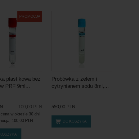
PROMOCJA
a plastikowa bez
Probówka z żelem i
w PRF 9ml...
cytrynianem sodu 8ml,...
LN
100,00 PLN
590,00 PLN
 cena w okresie 30 dni
mocją:
100,00 PLN
DO KOSZYKA
 KOSZYKA