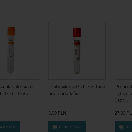
a plastikowa i-
Probówka a-PRF, szklana
Probówk
 1szt. [Data...
bez dodatków,...
cytryni
1szt....
5,90 PLN
27,00 P
KOSZYKA
DO KOSZYKA
DO