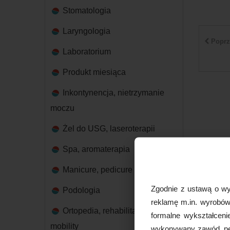
Stomatologia
Laryngologia
Poprz
Laboratorium
Produkt miesiąca
Inkontynencja, nietrzymanie
moczu
Żel do USG, laseroterapii
Spa, aromaterapia
Manicure, pedicure
Zgodnie z ustawą o wy
Podologia
reklamę m.in. wyrobów 
Ortopedia, rehabilitacja,
formalne wykształceni
mobility
wykonywany zawód, peł