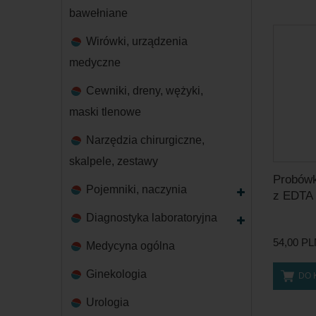
bawełniane
Wirówki, urządzenia
medyczne
Cewniki, dreny, wężyki,
maski tlenowe
Narzędzia chirurgiczne,
skalpele, zestawy
Probówk
Pojemniki, naczynia
z EDTA K
Diagnostyka laboratoryjna
54,00 P
Medycyna ogólna
Ginekologia
DO 
Urologia