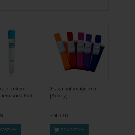
a z żelem i
Staza automatyczna
anem sodu 8ml,
[Kolory]
LN
7,50 PLN
 KOSZYKA
DO KOSZYKA