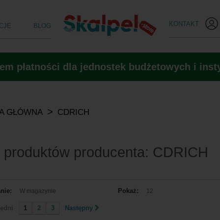
KONTAKT
CJE
BLOG
m płatności dla jednostek budżetowych i insty
>
A GŁÓWNA
CDRICH
a produktów producenta: CDRICH
nie:
Pokaż:
W magazynie
12
edni
1
2
3
Następny