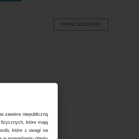
POKAŻ WSZYSTKIE
a zawiera niepubliczną
 fizycznych, które mają
osób, które z uwagi na
ą w prowadzeniu obrotu