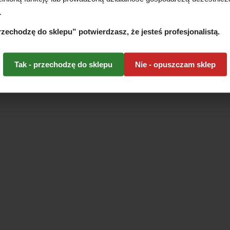
.
przechodzę do sklepu” potwierdzasz, że jesteś profesjonalistą.
Tak - przechodzę do sklepu
Nie - opuszczam sklep