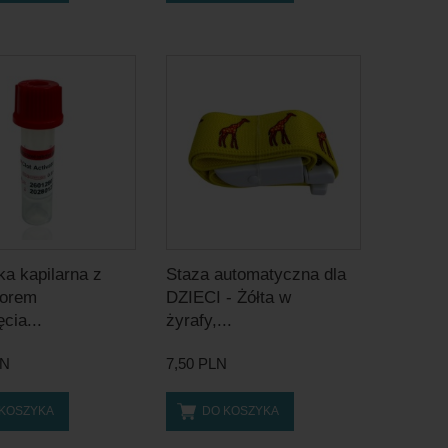
a kapilarna z
Staza automatyczna dla
torem
DZIECI - Żółta w
cia...
żyrafy,...
LN
7,50 PLN
 KOSZYKA
DO KOSZYKA