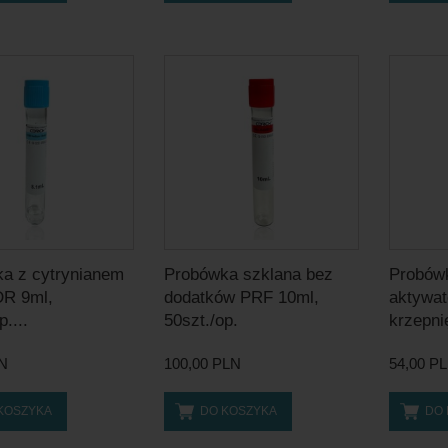
a z cytrynianem
Probówka szklana bez
Probówk
DR 9ml,
dodatków PRF 10ml,
aktywa
p....
50szt./op.
krzepnię
LN
100,00 PLN
54,00 P
KOSZYKA
DO KOSZYKA
DO