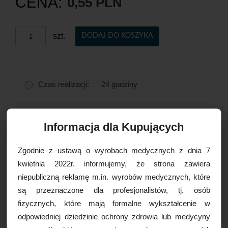
CENA:
0,55 PLN
szt.
DODAJ DO KOSZYKA
Czas realizacji:
24 godziny
OPCJE DOSTAWY
Informacja dla Kupujących
Zgodnie z ustawą o wyrobach medycznych z dnia 7
Drukuj
kwietnia 2022r. informujemy, że strona zawiera
Paczkomaty
16,99 zł brutto
niepubliczną reklamę m.in. wyrobów medycznych, które
Kurier Inpost
19,99 zł brutto
są przeznaczone dla profesjonalistów, tj. osób
Kurier Inpost pobraniowy
24,99 zł brutto
WIĘCEJ INFORMACJI
fizycznych, które mają formalne wykształcenie w
Kurier GLS
19,99 zł brutto
odpowiedniej dziedzinie ochrony zdrowia lub medycyny
Kurier GLS pobraniowy
24,99 zł brutto