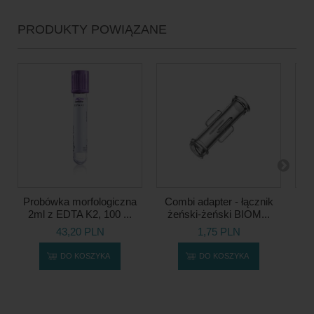
PRODUKTY POWIĄZANE
Probówka morfologiczna
Combi adapter - łącznik
I
2ml z EDTA K2, 100 ...
żeński-żeński BIOM...
BI
43,20 PLN
1,75 PLN
Naj
DO KOSZYKA
DO KOSZYKA
dn