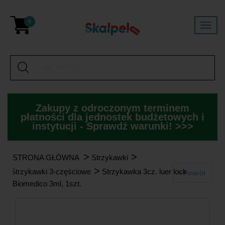
0
Zakupy z odroczonym terminem
płatności dla jednostek budżetowych i
instytucji - Sprawdź warunki! >>>
>
>
STRONA GŁÓWNA
Strzykawki
>
Strzykawki 3-częściowe
Strzykawka 3cz. luer lock
«Powrót
Biomedico 3ml, 1szt.