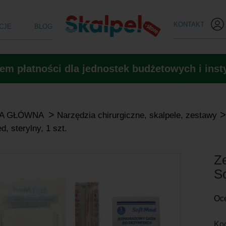
KONTAKT
CJE
BLOG
m płatności dla jednostek budżetowych i insty
>
>
A GŁÓWNA
Narzędzia chirurgiczne, skalpele, zestawy
d, sterylny, 1 szt.
Z
So
Oc
Kod