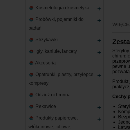
Kosmetologia i kosmetyka
Probówki, pojemniki do
WIĘCE
badań
Strzykawki
Zesta
Sterylny
Igły, kaniule, lancety
chirurgi
przepro
Akcesoria
pewne uc
pozwalaj
Opatrunki, plastry, przylepce,
Produkt 
kompresy
praktyc
Odzież ochronna
Cechy p
Rękawice
Stery
Kompl
Bezpi
Produkty papierowe,
Jedno
włókninowe, foliowe,
Łatwa