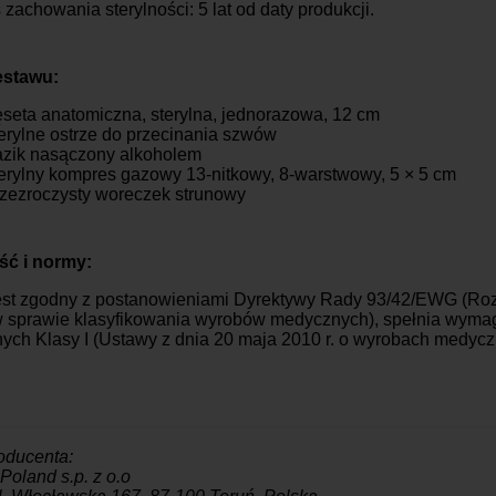
 zachowania sterylności: 5 lat od daty produkcji.
estawu:
ęseta anatomiczna, sterylna, jednorazowa, 12 cm
terylne ostrze do przecinania szwów
azik nasączony alkoholem
terylny kompres gazowy 13-nitkowy, 8-warstwowy, 5 × 5 cm
rzezroczysty woreczek strunowy
ć i normy:
est zgodny z postanowieniami Dyrektywy Rady 93/42/EWG (Rozp
 w sprawie klasyfikowania wyrobów medycznych), spełnia wym
ch Klasy I (Ustawy z dnia 20 maja 2010 r. o wyrobach medyc
oducenta:
oland s.p. z o.o