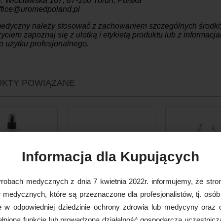
l. Włocławska 167, 87-100 Toruń, Polska
office@uromedpoland.pl
edyczny należy stosować z zachowaniem szczególnych środkó
yciem zapoznaj się z ulotką i etykietą produktu lub z informac
 użytku profesjonalnego.
KTY POWIĄZANE
Informacja dla Kupujących
robach medycznych z dnia 7 kwietnia 2022r. informujemy, że stron
medycznych, które są przeznaczone dla profesjonalistów, tj. osób
1000, płyn do
Podkład higieniczny,
Nożyczki opat
e w odpowiedniej dziedzinie ochrony zdrowia lub medycyny oraz 
cji rąk i skóry,...
podfoliowany 2W MIDI-...
Lister 1
nioną funkcję lub prowadzoną działalność gospodarczą uczestnicz