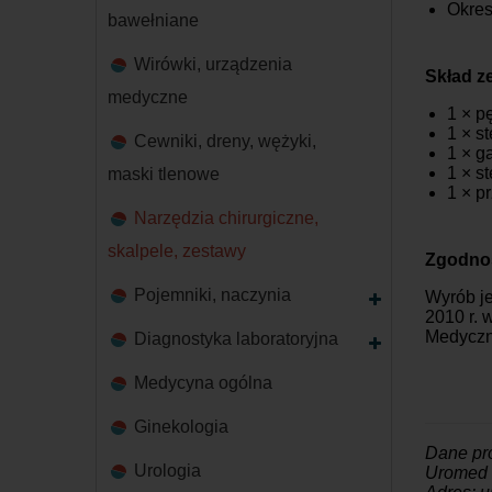
Okres
bawełniane
Wirówki, urządzenia
Skład z
medyczne
1 × p
1 × s
Cewniki, dreny, wężyki,
1 × g
1 × s
maski tlenowe
1 × p
Narzędzia chirurgiczne,
skalpele, zestawy
Zgodnoś
Pojemniki, naczynia
Wyrób j
2010 r.
Medyczny
Diagnostyka laboratoryjna
Medycyna ogólna
Ginekologia
Dane pr
Urologia
Uromed P