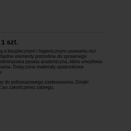
aczkomaty
16,99 zł brutto
urier Inpost
19,99 zł brutto
urier Inpost pobraniowy
24,99 zł brutto
urier GLS
19,99 zł brutto
urier GLS pobraniowy
24,99 zł brutto
1 szt.
urier DPD
19,99 zł brutto
urier DPD pobraniowy
24,99 zł brutto
ą o bezpiecznym i higienicznym usuwaniu nici
iezbędne elementy potrzebne do sprawnego
dbiór osobisty
za darmo
ednorazowa pęseta anatomiczna, która umożliwia
inania. Dołączone materiały opatrunkowe
u.
ony do jednorazowego zastosowania. Dzięki
 po zakończeniu zabiegu.