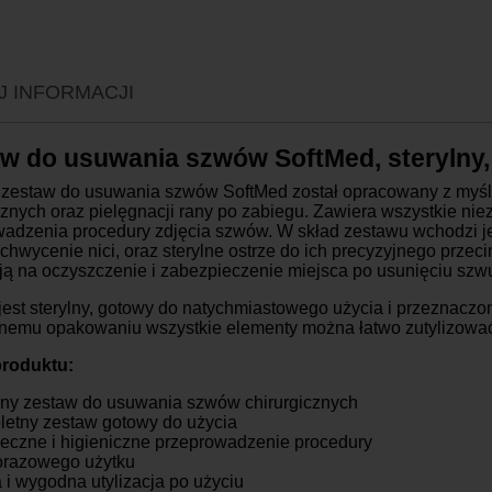
P
K
K
J INFORMACJI
K
K
w do usuwania szwów SoftMed, sterylny, 
K
K
 zestaw do usuwania szwów SoftMed został opracowany z myśl
cznych oraz pielęgnacji rany po zabiegu. Zawiera wszystkie n
O
wadzenia procedury zdjęcia szwów. W skład zestawu wchodzi j
hwycenie nici, oraz sterylne ostrze do ich precyzyjnego przec
ą na oczyszczenie i zabezpieczenie miejsca po usunięciu szw
jest sterylny, gotowy do natychmiastowego użycia i przeznacz
znemu opakowaniu wszystkie elementy można łatwo zutylizować
roduktu:
lny zestaw do usuwania szwów chirurgicznych
etny zestaw gotowy do użycia
eczne i higieniczne przeprowadzenie procedury
razowego użytku
 i wygodna utylizacja po użyciu