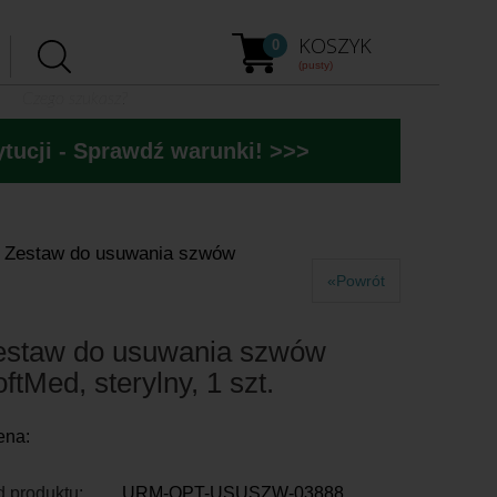
KOSZYK
0
(pusty)
tucji - Sprawdź warunki! >>>
Zestaw do usuwania szwów
«Powrót
estaw do usuwania szwów
ftMed, sterylny, 1 szt.
ena:
 produktu:
URM-OPT-USUSZW-03888