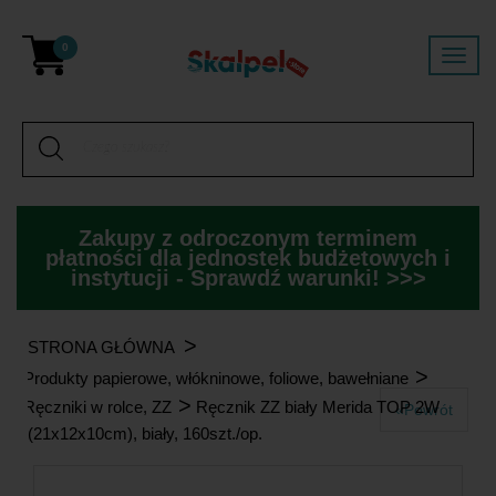
0
Zakupy z odroczonym terminem
płatności dla jednostek budżetowych i
instytucji - Sprawdź warunki! >>>
>
STRONA GŁÓWNA
>
Produkty papierowe, włókninowe, foliowe, bawełniane
>
Ręczniki w rolce, ZZ
Ręcznik ZZ biały Merida TOP 2W
«Powrót
(21x12x10cm), biały, 160szt./op.