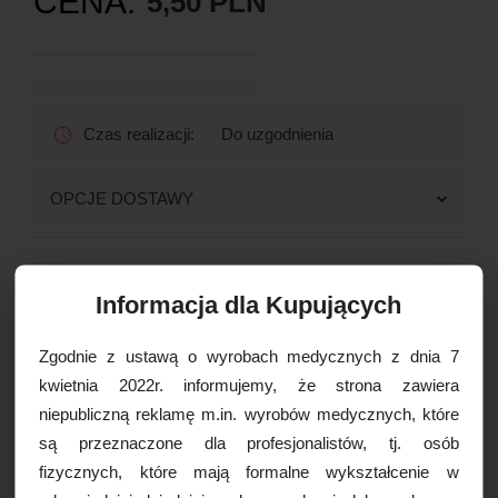
CENA:
5,50 PLN
Czas realizacji:
Do uzgodnienia
OPCJE DOSTAWY
Drukuj
Informacja dla Kupujących
Paczkomaty
16,99 zł brutto
Kurier Inpost
19,99 zł brutto
Zgodnie z ustawą o wyrobach medycznych z dnia 7
Kurier Inpost pobraniowy
24,99 zł brutto
WIĘCEJ INFORMACJI
kwietnia 2022r. informujemy, że strona zawiera
Kurier GLS
19,99 zł brutto
niepubliczną reklamę m.in. wyrobów medycznych, które
Kurier GLS pobraniowy
24,99 zł brutto
są przeznaczone dla profesjonalistów, tj. osób
Ręcznik ZZ biały Merida TOP 2W
Kurier DPD
19,99 zł brutto
fizycznych, które mają formalne wykształcenie w
(21x12x10cm), biały, 160szt./op.
Kurier DPD pobraniowy
24,99 zł brutto