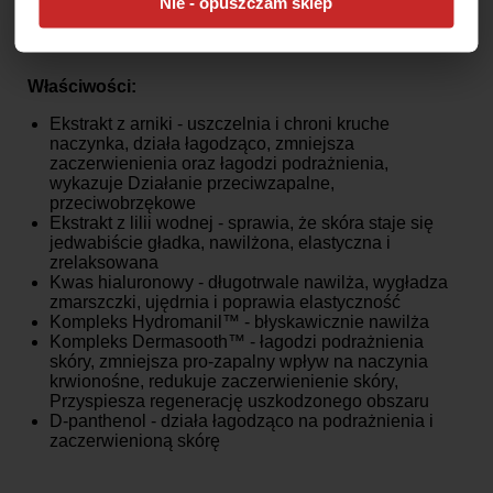
Nie - opuszczam sklep
Ref: 53245H
Właściwości:
Ekstrakt z arniki - uszczelnia i chroni kruche
naczynka, działa łagodząco, zmniejsza
zaczerwienienia oraz łagodzi podrażnienia,
wykazuje Działanie przeciwzapalne,
przeciwobrzękowe
Ekstrakt z lilii wodnej - sprawia, że skóra staje się
jedwabiście gładka, nawilżona, elastyczna i
zrelaksowana
Kwas hialuronowy - długotrwale nawilża, wygładza
zmarszczki, ujędrnia i poprawia elastyczność
Kompleks Hydromanil™ - błyskawicznie nawilża
Kompleks Dermasooth™ - łagodzi podrażnienia
skóry, zmniejsza pro-zapalny wpływ na naczynia
krwionośne, redukuje zaczerwienienie skóry,
Przyspiesza regenerację uszkodzonego obszaru
D-panthenol - działa łagodząco na podrażnienia i
zaczerwienioną skórę