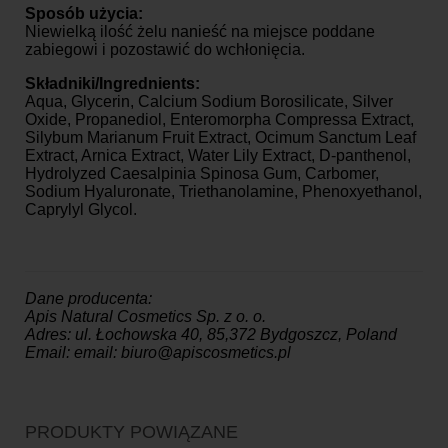
Sposób użycia:
Niewielką ilość żelu nanieść na miejsce poddane
zabiegowi i pozostawić do wchłonięcia.
Składniki/Ingrednients:
Aqua, Glycerin, Calcium Sodium Borosilicate, Silver
Oxide, Propanediol, Enteromorpha Compressa Extract,
Silybum Marianum Fruit Extract, Ocimum Sanctum Leaf
Extract, Arnica Extract, Water Lily Extract, D-panthenol,
Hydrolyzed Caesalpinia Spinosa Gum, Carbomer,
Sodium Hyaluronate, Triethanolamine, Phenoxyethanol,
Caprylyl Glycol.
Dane producenta:
Apis Natural Cosmetics Sp. z o. o.
Adres: ul. Łochowska 40, 85,372 Bydgoszcz, Poland
Email: email: biuro@apiscosmetics.pl
PRODUKTY POWIĄZANE