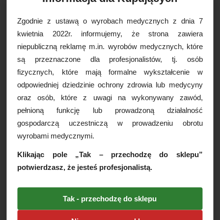
compressa, stworzony do łagodzenia procesów
powodujących podrażnienia skóry. Zmniejsza pro-
zapalny wpływ na naczynia krwionośne, nie tylko
Zgodnie z ustawą o wyrobach medycznych z dnia 7
redukuje zaczerwienienie skóry, ale również w miarę
kwietnia 2022r. informujemy, że strona zawiera
trwania aplikacji, przyspiesza regenerację
uszkodzonego obszaru. Wzmocniony
niepubliczną reklamę m.in. wyrobów medycznych, które
przeciwbakteryjnym i aseptycznym jonizowanym
są przeznaczone dla profesjonalistów, tj. osób
srebrem oraz ekstaktem z arniki, d-panthenolem, lilią
wodną, kwasem hialuronowym i kompleksem
fizycznych, które mają formalne wykształcenie w
Hydromanil™. Skutecznie łagodzi podrażnienia oraz
odpowiedniej dziedzinie ochrony zdrowia lub medycyny
delikatnie chłodzi przynosząc natychmiastową ulgę.
oraz osób, które z uwagi na wykonywany zawód,
Pomaga utrzymać optymalne nawilżenie skóry.
pełnioną funkcję lub prowadzoną działalność
Cechy produktu:
gospodarczą uczestniczą w prowadzeniu obrotu
Żel
wyrobami medycznymi.
Pojemność: 50ml
Opakowanie: butelka z dozownikiem
Klikając pole „Tak – przechodzę do sklepu”
Wskazania: dla każdego rodzaju cery podrażnionej
po zabiegach medycyny estetycznej i po zabiegach
potwierdzasz, że jesteś profesjonalistą.
kosmetologicznych
Przeciwskazania: uczulenie na którykolwiek ze
składników produktu. Przed użyciem wykonaj test
Tak - przechodzę do sklepu
uczuleniowy
Produkt przebadany dermatologicznie
Przechowywać w temperaturze pokojowej