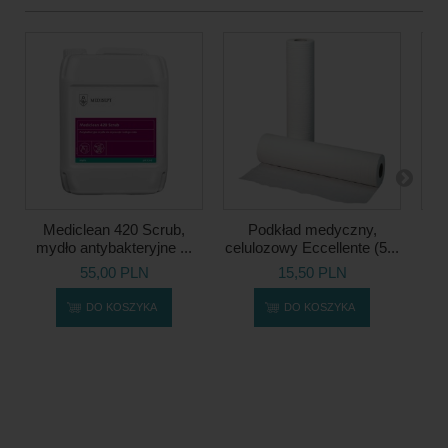
Mediclean 420 Scrub,
Podkład medyczny,
Ap
mydło antybakteryjne ...
celulozowy Eccellente (5...
Kre
55,00 PLN
15,50 PLN
DO KOSZYKA
DO KOSZYKA