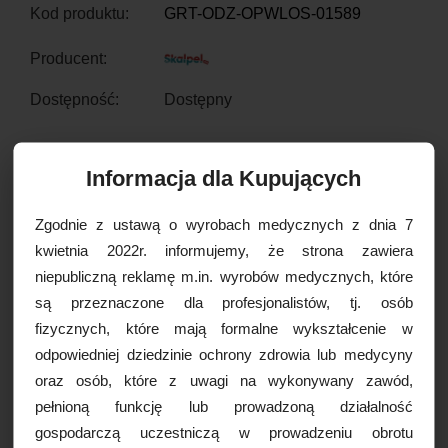
Kod produktu:
GRT-ODZ-OPWLOS-01589
Producent:
Dostępność:
Dostępny
CENA:
0,85 PLN
Informacja dla Kupujących
Zgodnie z ustawą o wyrobach medycznych z dnia 7
szt.
DODAJ DO KOSZYKA
kwietnia 2022r. informujemy, że strona zawiera
niepubliczną reklamę m.in. wyrobów medycznych, które
są przeznaczone dla profesjonalistów, tj. osób
fizycznych, które mają formalne wykształcenie w
Czas realizacji:
24 godziny
odpowiedniej dziedzinie ochrony zdrowia lub medycyny
oraz osób, które z uwagi na wykonywany zawód,
OPCJE DOSTAWY
pełnioną funkcję lub prowadzoną działalność
gospodarczą uczestniczą w prowadzeniu obrotu