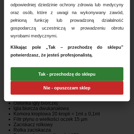
nietoksyczny. Sterylizowany EO.
odpowiedniej dziedzinie ochrony zdrowia lub medycyny
Cechy produktu:
oraz osób, które z uwagi na wykonywany zawód,
pełnioną funkcję lub prowadzoną działalność
Przyrząd do przetaczania płynów infuzyjnych
Do kroplówek
gospodarczą uczestniczą w prowadzeniu obrotu
Sterylny
wyrobami medycznymi.
Luer Lock
Niepirogenny i nietoksyczny
Klikając pole „Tak – przechodzę do sklepu”
Grawitacyjny
Sterylizowany EO
potwierdzasz, że jesteś profesjonalistą.
Jednorazowego użytku
Wyrób medyczny
Numer jednostki notyfikowanej 0123
Tak - przechodzę do sklepu
Ref: B700719
Nie - opuszczam sklep
Skład przyrządu do wlewów:
Osłonka igły biorczej
Igła biorcza dwukanałowa
Komora kroplowa 20 kropli = 1ml ± 0,1ml
Filtr płynu o wielkości oczek 15 µm
Zaciskacz rolkowy
Rolka zaciskacza