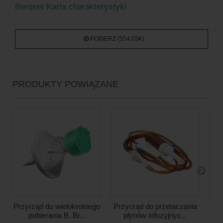
Beroset Karta charakterystyki
POBIERZ (554.03K)
PRODUKTY POWIĄZANE
Przyrząd do wielokrotnego
Przyrząd do przetaczania
M
pobierania B. Br...
płynów infuzyjnyc...
my