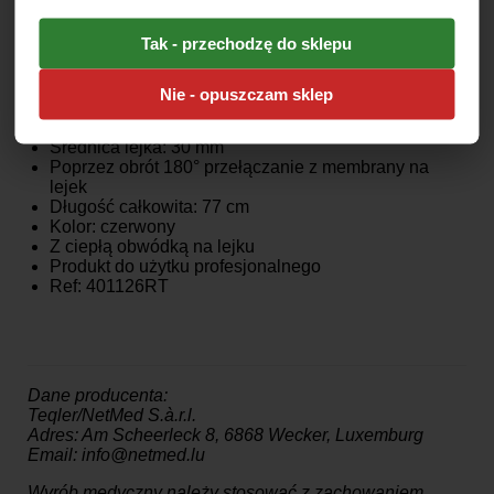
nieprzyjemne.
Tak - przechodzę do sklepu
Cechy produktu:
Stetoskop z podwójną głowicą
Nie - opuszczam sklep
Z przełączaną głowicą
Średnica membrany: 46 mm
Średnica lejka: 30 mm
Poprzez obrót 180° przełączanie z membrany na
lejek
Długość całkowita: 77 cm
Kolor: czerwony
Z ciepłą obwódką na lejku
Produkt do użytku profesjonalnego
Ref: 401126RT
Dane producenta:
Teqler/NetMed S.à.r.l.
Adres: Am Scheerleck 8, 6868 Wecker, Luxemburg
Email: info@netmed.lu
Wyrób medyczny należy stosować z zachowaniem