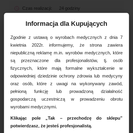
Czas realizacji:
24 godziny
Informacja dla Kupujących
OPCJE DOSTAWY
Zgodnie z ustawą o wyrobach medycznych z dnia 7
kwietnia 2022r. informujemy, że strona zawiera
Drukuj
niepubliczną reklamę m.in. wyrobów medycznych, które
Paczkomaty
16,99 zł brutto
są przeznaczone dla profesjonalistów, tj. osób
Kurier Inpost
19,99 zł brutto
fizycznych, które mają formalne wykształcenie w
Kurier Inpost pobraniowy
24,99 zł brutto
WIĘCEJ INFORMACJI
odpowiedniej dziedzinie ochrony zdrowia lub medycyny
Kurier GLS
19,99 zł brutto
oraz osób, które z uwagi na wykonywany zawód,
Kurier GLS pobraniowy
24,99 zł brutto
pełnioną funkcję lub prowadzoną działalność
Stetoskop z podwójną głowicą,
Kurier DPD
19,99 zł brutto
gospodarczą uczestniczą w prowadzeniu obrotu
czerwony, 1szt.
Kurier DPD pobraniowy
24,99 zł brutto
wyrobami medycznymi.
Stetoskop z podwójną głowicą o całkowitej długości
Odbiór osobisty
za darmo
77cm doskonale nadaje się do codziennego użytku w
Klikając pole „Tak – przechodzę do sklepu”
praktyce lekarskiej. Stetoskop wyposażony jest w
potwierdzasz, że jesteś profesjonalistą.
przełączaną głowicę z ciepłą obwódką. Ciepła obwódka
sprawia, że badanie stetoskopem nie jest dla pacjenta