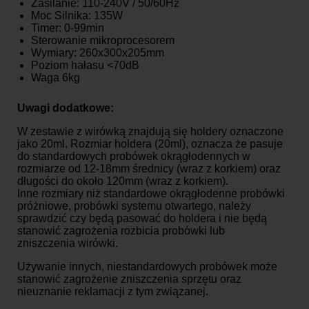
Zasilanie: 110-240V / 50/60Hz
Moc Silnika: 135W
Timer: 0-99min
Sterowanie mikroprocesorem
Wymiary: 260x300x205mm
Poziom hałasu <70dB
Waga 6kg
Uwagi dodatkowe:
W zestawie z wirówką znajdują się holdery oznaczone
jako 20ml. Rozmiar holdera (20ml), oznacza że pasuje
do standardowych probówek okrągłodennych w
rozmiarze od 12-18mm średnicy (wraz z korkiem) oraz
długości do około 120mm (wraz z korkiem).
Inne rozmiary niż standardowe okrągłodenne probówki
próżniowe, probówki systemu otwartego, należy
sprawdzić czy będą pasować do holdera i nie będą
stanowić zagrożenia rozbicia probówki lub
zniszczenia wirówki.
Używanie innych, niestandardowych probówek może
stanowić zagrożenie zniszczenia sprzętu oraz
nieuznanie reklamacji z tym związanej.