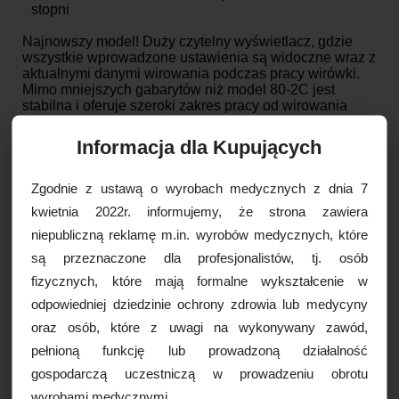
stopni
Najnowszy model! Duży czytelny wyświetlacz, gdzie
wszystkie wprowadzone ustawienia są widoczne wraz z
aktualnymi danymi wirowania podczas pracy wirówki.
Mimo mniejszych gabarytów niż model 80-2C jest
stabilna i oferuje szeroki zakres pracy od wirowania
fibryny po osocze zarówno w probówkach z żelem
separującym jak i bez żelu z samym cytrynianem lub
Informacja dla Kupujących
ACD.
Jedną z najważniejszych cech wyróżniających ten
Zgodnie z ustawą o wyrobach medycznych z dnia 7
model od poprzedników i konkurencji jest duży czytelny
kwietnia 2022r. informujemy, że strona zawiera
wyświetlacz podający zarówno siłę g i rpm (obroty na
minutę) w tym samym czasie, oraz możliwość
niepubliczną reklamę m.in. wyrobów medycznych, które
ustawienia 9 różnych pamięci wirowania. Indukcyjny
są przeznaczone dla profesjonalistów, tj. osób
silnik, który jest bezobsługowy oraz sterownie cyfrowe
zapewniają użytkownika, że dokonał najlepszego
fizycznych, które mają formalne wykształcenie w
wyboru.
odpowiedniej dziedzinie ochrony zdrowia lub medycyny
Uniwersalna wirówka laboratoryjna, którą cechuje
oraz osób, które z uwagi na wykonywany zawód,
niezawodność, małe gabaryty oraz wysokiej jakości
pełnioną funkcję lub prowadzoną działalność
materiał, z którego wykonano poszczególne elementy.
gospodarczą uczestniczą w prowadzeniu obrotu
Plastikowa obudowa z blokadą pokrywy oraz
bezstopniowa regulacja obrotów, sterowanie
wyrobami medycznymi.