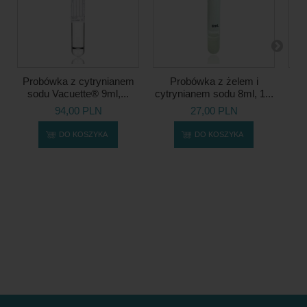
Probówka z cytrynianem
Probówka z żelem i
Wir
sodu Vacuette® 9ml,...
cytrynianem sodu 8ml, 1...
94,00 PLN
27,00 PLN
Naj
DO KOSZYKA
DO KOSZYKA
dni