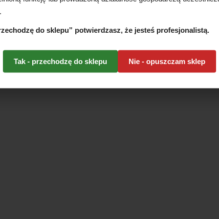
.
przechodzę do sklepu” potwierdzasz, że jesteś profesjonalistą.
Tak - przechodzę do sklepu
Nie - opuszczam sklep