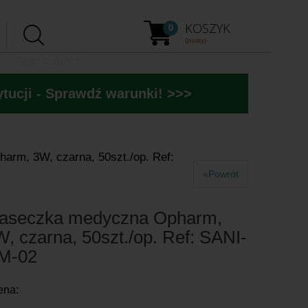
KOSZYK
0
(pusty)
tucji - Sprawdź warunki! >>>
rm, 3W, czarna, 50szt./op. Ref:
«Powrót
aseczka medyczna Opharm,
, czarna, 50szt./op. Ref: SANI-
M-02
ena: