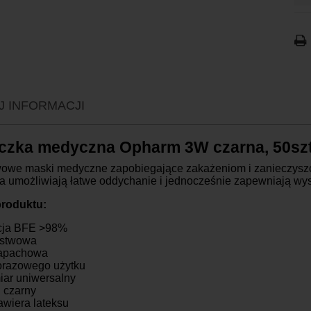
P
K
K
J INFORMACJI
K
K
zka medyczna Opharm 3W czarna, 50szt
K
K
wowe maski medyczne zapobiegające zakażeniom i zanieczyszc
a umożliwiają łatwe oddychanie i jednocześnie zapewniają wyso
O
roduktu:
acja BFE >98%
rstwowa
apachowa
razowego użytku
ar uniwersalny
: czarny
awiera lateksu