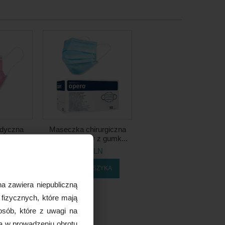
dyczna
Maseczka chirurgiczna
różowa,
3W z włókniny z gumk...
5,95 PLN
LN
DO KOSZYKA
ZYKA
a zawiera niepubliczną
 fizycznych, które mają
osób, które z uwagi na
ą w prowadzeniu obrotu