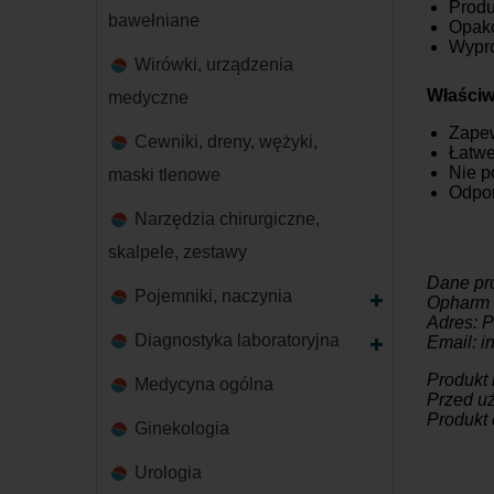
Produ
bawełniane
Opako
Wypr
Wirówki, urządzenia
Właściw
medyczne
Zapew
Cewniki, dreny, wężyki,
Łatwe
Nie p
maski tlenowe
Odpor
Narzędzia chirurgiczne,
skalpele, zestawy
Dane pr
Pojemniki, naczynia
Opharm 
Adres: P
Diagnostyka laboratoryjna
Email: 
Produkt
Medycyna ogólna
Przed uż
Produkt 
Ginekologia
Urologia