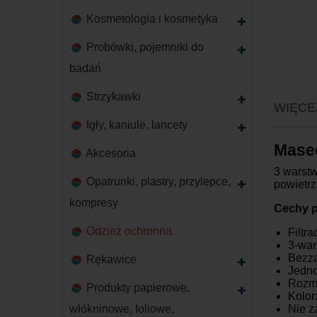
Kosmetologia i kosmetyka
Probówki, pojemniki do
badań
Strzykawki
WIĘCE
Igły, kaniule, lancety
Masec
Akcesoria
3 warst
Opatrunki, plastry, przylepce,
powietrz
kompresy
Cechy p
Odzież ochronna
Filtr
3-wa
Bezz
Rękawice
Jedno
Rozmi
Produkty papierowe,
Kolor
włókninowe, foliowe,
Nie z