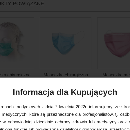
KTY POWIĄZANE
ka chirurgiczna
Maseczka chirurgiczna
Maseczka me
tex, włóknino...
BETAtex, 3W z włókni...
Opharm, 3W, 
50sz...
11,00 PLN
5,00 PLN
Informacja dla Kupujących
11,50 P
DO KOSZYKA
DO KOSZYKA
DO KOS
robach medycznych z dnia 7 kwietnia 2022r. informujemy, że stron
medycznych, które są przeznaczone dla profesjonalistów, tj. osób
e w odpowiedniej dziedzinie ochrony zdrowia lub medycyny oraz 
nioną funkcję lub prowadzoną działalność gospodarczą uczestnicz