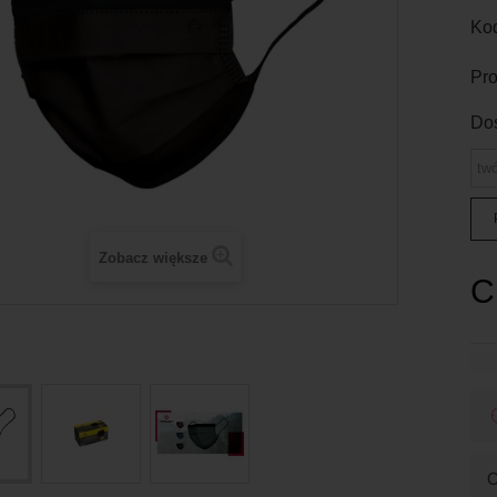
Kod
Pro
Do
Zobacz większe
C