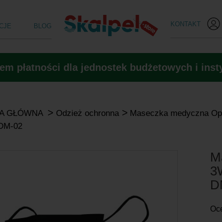
KONTAKT
CJE
BLOG
m płatności dla jednostek budżetowych i insty
>
>
A GŁÓWNA
Odzież ochronna
Maseczka medyczna Opha
DM-02
M
3W
D
Oc