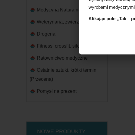
wyrobami medycznymi
Medycyna Naturalna
Klikając pole „Tak – 
Weterynaria, zwierzęta
Drogeria
Fitness, crossfit, siłownia
Ratownictwo medyczne
Ostatnie sztuki, krótki termin
(Przecena)
Pomysł na prezent
NOWE PRODUKTY