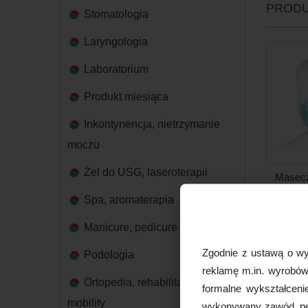
PRODU
Stomatologia
Laryngologia
Laboratorium
Produkt miesiąca
Inkontynencja, nietrzymanie
moczu
Żel do USG, laseroterapii
Masecz
3W BETA
Spa, aromaterapia
Manicure, pedicure
Zgodnie z ustawą o wy
Podologia
reklamę m.in. wyrobów 
Ortopedia, rehabilitacja,
formalne wykształceni
mobility
wykonywany zawód, peł