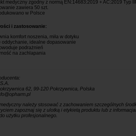
kt medyczny zgodny z normą EN:14683:2019 + AC:2019 Typ I
wanie zawiera 50 szt.
odukowano w Polsce
ości i zastosowanie:
nia komfort noszenia, miła w dotyku
 oddychanie, idealne dopasowanie
owoduje podrażnień
ność na zachlapania
oducenta:
S.A.
okrzywnica 62, 99-120 Pokrzywnica, Polska
info@opharm.pl
 medyczny należy stosować z zachowaniem szczególnych środk
yciem zapoznaj się z ulotką i etykietą produktu lub z informac
do użytku profesjonalnego.