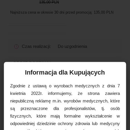
135,00 PLN
Najniższa cena w okresie 30 dni przed promocją:
135,00 PLN
Czas realizacji:
Do uzgodnienia
OPCJE DOSTAWY
Informacja dla Kupujących
Zgodnie z ustawą o wyrobach medycznych z dnia 7
Drukuj
kwietnia 2022r. informujemy, że strona zawiera
Paczkomaty
16,99 zł brutto
niepubliczną reklamę m.in. wyrobów medycznych, które
Kurier Inpost
19,99 zł brutto
są przeznaczone dla profesjonalistów, tj. osób
Kurier Inpost pobraniowy
24,99 zł brutto
WIĘCEJ INFORMACJI
fizycznych, które mają formalne wykształcenie w
Kurier GLS
19,99 zł brutto
odpowiedniej dziedzinie ochrony zdrowia lub medycyny
Kurier GLS pobraniowy
24,99 zł brutto
Mesoestetic MESOPROTECH®
Kurier DPD
19,99 zł brutto