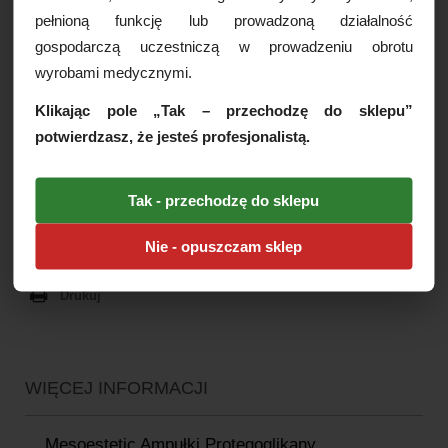
CENA:
19,00 PLN
pełnioną funkcję lub prowadzoną działalność
gospodarczą uczestniczą w prowadzeniu obrotu
szt.
DODAJ DO KOSZYKA
wyrobami medycznymi.
Klikając pole „Tak – przechodzę do sklepu”
potwierdzasz, że jesteś profesjonalistą.
Czas realizacji:
24 godziny
Tak - przechodzę do sklepu
OPCJE DOSTAWY
Nie - opuszczam sklep
Drukuj
Paczkomaty
16,99 zł brutto
Kurier Inpost
19,99 zł brutto
Kurier Inpost pobraniowy
24,99 zł brutto
WIĘCEJ INFORMACJI
Kurier GLS
19,99 zł brutto
Kurier GLS pobraniowy
24,99 zł brutto
Mesoestetic Ampułki Protegoglikany