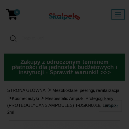
0
Zakupy z odroczonym terminem
płatności dla jednostek budżetowych i
instytucji - Sprawdź warunki! >>>
>
STRONA GŁÓWNA
Mezokoktaile, peelingi, rewitalizacja
>
>
Kosmeceutyki
Mesoestetic Ampułki Protegoglikany
(PROTEOGLYCANS AMPOULES) T-DSKN0018, 1amp x
«Powrót
2ml