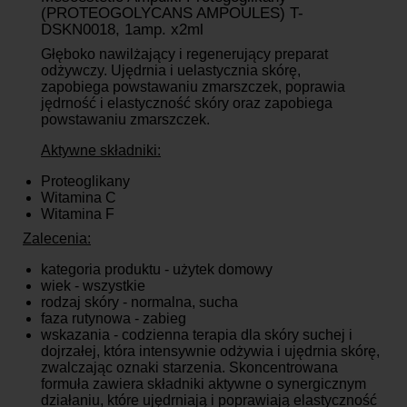
Kurier DPD
19,99 zł brutto
(PROTEOGOLYCANS AMPOULES) T-
Kurier DPD pobraniowy
24,99 zł brutto
DSKN0018, 1amp. x2ml
Odbiór osobisty
za darmo
Głęboko nawilżający i regenerujący preparat
odżywczy. Ujędrnia i uelastycznia skórę,
zapobiega powstawaniu zmarszczek, poprawia
jędrność i elastyczność skóry oraz zapobiega
powstawaniu zmarszczek.
Aktywne składniki:
Proteoglikany
Witamina C
Witamina F
Zalecenia:
kategoria produktu - użytek domowy
wiek - wszystkie
rodzaj skóry - normalna, sucha
faza rutynowa - zabieg
wskazania - codzienna terapia dla skóry suchej i
dojrzałej, która intensywnie odżywia i ujędrnia skórę,
zwalczając oznaki starzenia. Skoncentrowana
formuła zawiera składniki aktywne o synergicznym
działaniu, które ujędrniają i poprawiają elastyczność