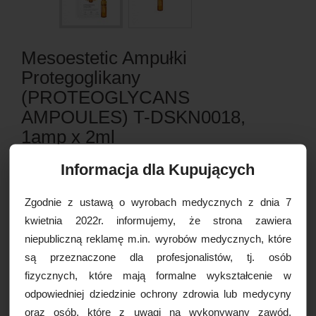
Mesoestetic Ampułki
Protegoglikany
(PROTEOGLYCANS
AMPOULES) T-DSKN0018,
1amp x 2ml
Informacja dla Kupujących
Ocena:
Zgodnie z ustawą o wyrobach medycznych z dnia 7
Kod produktu:
MES-EST-AMPGLY-02343
kwietnia 2022r. informujemy, że strona zawiera
niepubliczną reklamę m.in. wyrobów medycznych, które
Producent:
są przeznaczone dla profesjonalistów, tj. osób
Dostępność:
Dostępny
fizycznych, które mają formalne wykształcenie w
odpowiedniej dziedzinie ochrony zdrowia lub medycyny
oraz osób, które z uwagi na wykonywany zawód,