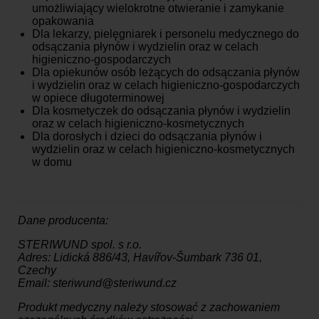
umożliwiający wielokrotne otwieranie i zamykanie
opakowania
Dla lekarzy, pielęgniarek i personelu medycznego do
odsączania płynów i wydzielin oraz w celach
higieniczno-gospodarczych
Dla opiekunów osób leżących do odsączania płynów
i wydzielin oraz w celach higieniczno-gospodarczych
w opiece długoterminowej
Dla kosmetyczek do odsączania płynów i wydzielin
oraz w celach higieniczno-kosmetycznych
Dla dorosłych i dzieci do odsączania płynów i
wydzielin oraz w celach higieniczno-kosmetycznych
w domu
Dane producenta:
STERIWUND spol. s r.o.
Adres: Lidická 886/43, Havířov-Šumbark 736 01,
Czechy
Email: steriwund@steriwund.cz
Produkt medyczny należy stosować z zachowaniem