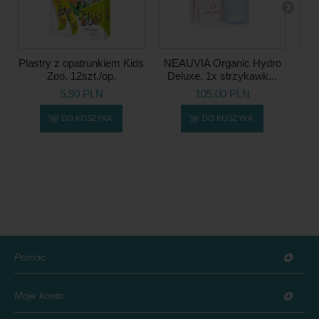
Plastry z opatrunkiem Kids
NEAUVIA Organic Hydro
Wo
Zoo, 12szt./op.
Deluxe, 1x strzykawk...
5,90 PLN
105,00 PLN
DO KOSZYKA
DO KOSZYKA
Pomoc
Moje konto