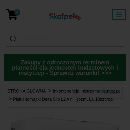
0
Zakupy z odroczonym terminem
płatności dla jednostek budżetowych i
instytucji - Sprawdź warunki! >>>
>
STRONA GŁÓWNA
Inkontynencja, nietrzymanie moczu
«Powrót
>
Pieluchomajtki Delta Slip L2 Air+ (rozm. L), 18szt./op.