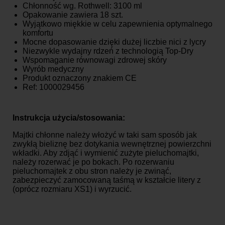
Chłonność wg. Rothwell: 3100 ml
Opakowanie zawiera 18 szt.
Wyjątkowo miękkie w celu zapewnienia optymalnego
komfortu
Mocne dopasowanie dzięki dużej liczbie nici z lycry
Niezwykle wydajny rdzeń z technologią Top-Dry
Wspomaganie równowagi zdrowej skóry
Wyrób medyczny
Produkt oznaczony znakiem CE
Ref: 1000029456
Instrukcja użycia/stosowania:
Majtki chłonne należy włożyć w taki sam sposób jak
zwykłą bieliznę bez dotykania wewnętrznej powierzchni
wkładki. Aby zdjąć i wymienić zużyte pieluchomajtki,
należy rozerwać je po bokach. Po rozerwaniu
pieluchomajtek z obu stron należy je zwinąć,
zabezpieczyć zamocowaną taśmą w kształcie litery z
(oprócz rozmiaru XS1) i wyrzucić.