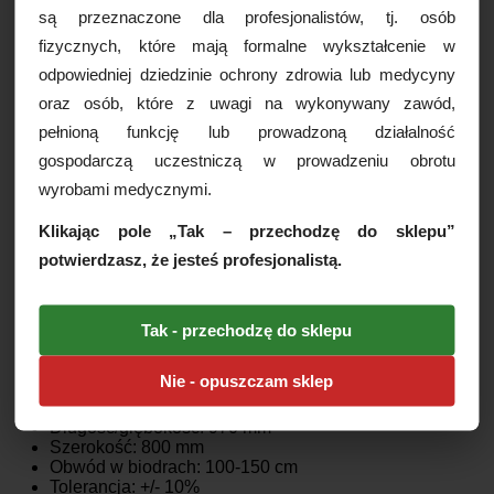
Dry zapewnia szybkie wchłanianie i suchą
są przeznaczone dla profesjonalistów, tj. osób
powierzchnię nawet po wielu wypróżnieniach.
fizycznych, które mają formalne wykształcenie w
Połączenie różnych falbanek (widocznych i
odpowiedniej dziedzinie ochrony zdrowia lub medycyny
niewidocznych) oraz elementów elastycznych (zagięty
elastyczny ściągacz na nogi) zapewnia pełną ochronę
oraz osób, które z uwagi na wykonywany zawód,
przed przeciekaniem. Wspólnie te cechy pomagają
pełnioną funkcję lub prowadzoną działalność
chronić skórę i utrzymać naturalną równowagę pH
skóry. Rozwiązania minimalizujące nieprzyjemne
gospodarczą uczestniczą w prowadzeniu obrotu
zapachy. Wysokiej jakości elastyczne podwójne
wyrobami medycznymi.
przylepco-rzepy umożliwiają optymalne dopasowanie
pieluchomajtek i łatwą zmianę ich pozycji. Wskaźnik
Klikając pole „Tak – przechodzę do sklepu”
wilgotności ze skalą napełnienia ułatwia użytkownikowi
i opiekunowi wybór produktu zapewniającego
potwierdzasz, że jesteś profesjonalistą.
odpowiedni poziom wchłaniania oraz informuje, kiedy
konieczna jest zmiana produktu.
Tak - przechodzę do sklepu
Cechy produktu:
Materiał BTBS, ECF fluff, elastan, włóknina, PE,
Nie - opuszczam sklep
polipropylen, żywica, SAP
Rozmiar L
Długość/głębokość: 970 mm
Szerokość: 800 mm
Obwód w biodrach: 100-150 cm
Tolerancja: +/- 10%