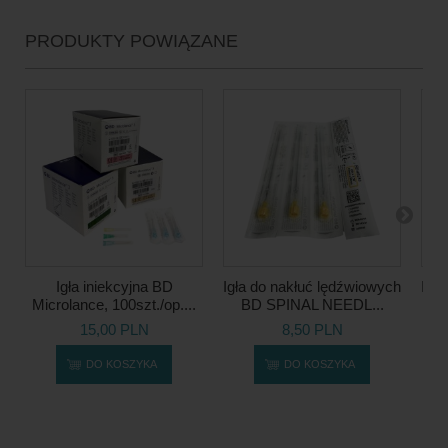
PRODUKTY POWIĄZANE
Igła iniekcyjna BD
Igła do nakłuć lędźwiowych
Igł
Microlance, 100szt./op....
BD SPINAL NEEDL...
B
15,00 PLN
8,50 PLN
DO KOSZYKA
DO KOSZYKA