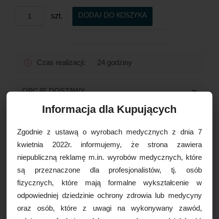
szt.
DODAJ DO KOSZYKA
Czas realizacji:
24 godziny
OPCJE DOSTAWY
Informacja dla Kupujących
Drukuj
Zgodnie z ustawą o wyrobach medycznych z dnia 7
Paczkomaty
16,99 zł brutto
kwietnia 2022r. informujemy, że strona zawiera
Kurier Inpost
19,99 zł brutto
niepubliczną reklamę m.in. wyrobów medycznych, które
Kurier Inpost pobraniowy
24,99 zł brutto
są przeznaczone dla profesjonalistów, tj. osób
WIĘCEJ INFORMACJI
Kurier GLS
19,99 zł brutto
fizycznych, które mają formalne wykształcenie w
Kurier GLS pobraniowy
24,99 zł brutto
odpowiedniej dziedzinie ochrony zdrowia lub medycyny
Igła do nakłuć
Kurier DPD
19,99 zł brutto
oraz osób, które z uwagi na wykonywany zawód,
podpajęczynówkowych BD SPINAL
Kurier DPD pobraniowy
24,99 zł brutto