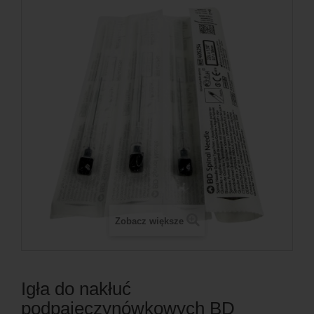
Zobacz większe
Igła do nakłuć
podpajęczynówkowych BD