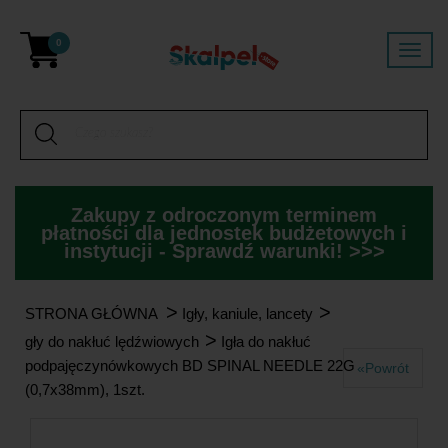
0
Zakupy z odroczonym terminem
płatności dla jednostek budżetowych i
instytucji - Sprawdź warunki! >>>
>
>
STRONA GŁÓWNA
Igły, kaniule, lancety
>
Igły do nakłuć lędźwiowych
Igła do nakłuć
podpajęczynówkowych BD SPINAL NEEDLE 22G
«Powrót
(0,7x38mm), 1szt.