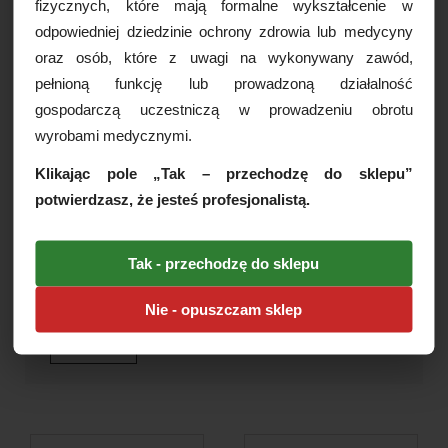
fizycznych, które mają formalne wykształcenie w
odpowiedniej dziedzinie ochrony zdrowia lub medycyny
oraz osób, które z uwagi na wykonywany zawód,
Igła iniekcyjna iNJECT BIOMEDICO
pełnioną funkcję lub prowadzoną działalność
30G (0.30)x4mm, 100szt./op.
gospodarczą uczestniczą w prowadzeniu obrotu
wyrobami medycznymi.
GPSSR / URPL / MDR:Produkt posiada CE.
Klikając pole „Tak – przechodzę do sklepu”
Numer jednostki notyfikowanej CE 0123 Klasa
potwierdzasz, że jesteś profesjonalistą.
medyczna: IIA
Tak - przechodzę do sklepu
CENA:
65,00 PLN
79,00 PLN
Nie - opuszczam sklep
ZAMÓW