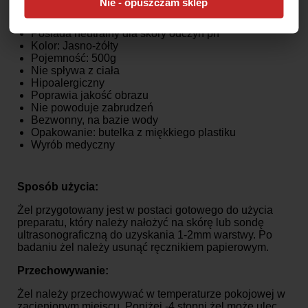
Nie - opuszczam sklep
Żel do EKG
Posiada neutralny dla skóry odczyn ph
Kolor: Jasno-żółty
Pojemność: 500g
Nie spływa z ciała
Hipoalergiczny
Poprawia jakość obrazu
Nie powoduje zabrudzeń
Bezwonny, na bazie wody
Opakowanie: butelka z miękkiego plastiku
Wyrób medyczny
Sposób użycia:
Żel przygotowany jest w postaci gotowego do użycia
preparatu, który należy nałożyć na skórę lub sondę
ultrasonograficzną do uzyskania 1-2mm warstwy. Po
badaniu żel należy usunąć ręcznikiem papierowym.
Przechowywanie:
Żel należy przechowywać w temperaturze pokojowej w
zacienionym miejscu. Poniżej -4 stopni żel może ulec