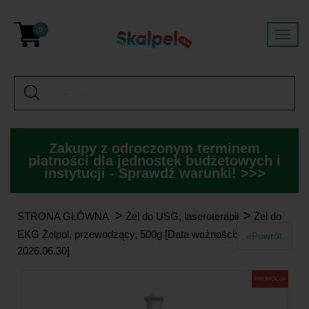
0
Zakupy z odroczonym terminem
płatności dla jednostek budżetowych i
instytucji - Sprawdź warunki! >>>
>
>
STRONA GŁÓWNA
Żel do USG, laseroterapii
Żel do
EKG Żelpol, przewodzący, 500g [Data ważności:
«Powrót
2026.06.30]
PROMOCJA