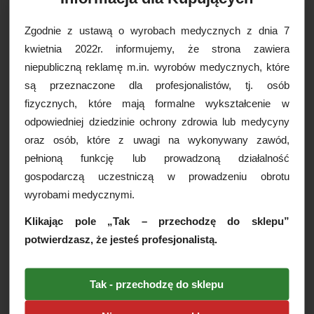
Żelpol to bardzo dobry żel przewodzący stosowany w
badaniach EKG, jak również może być wykorzystywany
Zgodnie z ustawą o wyrobach medycznych z dnia 7
w badaniach długoterminowych metodą Holtera, w
kwietnia 2022r. informujemy, że strona zawiera
elektroterapii, kardiowersji, defibrylacji, elektromiografii,
elektrostymulacji oraz innych wymagających
niepubliczną reklamę m.in. wyrobów medycznych, które
przewodnika w postaci żelu. Sprawdzi się także w
są przeznaczone dla profesjonalistów, tj. osób
zastosowaniu w zabiegach kosmetycznych.
fizycznych, które mają formalne wykształcenie w
Produkt jest bezpiecznym żelem przewodzącym o
odpowiedniej dziedzinie ochrony zdrowia lub medycyny
neutralnym pH oraz jest hipoalergiczny, chroni przed
uszkodzeniami termicznymi. Nie zaobserwowano
oraz osób, które z uwagi na wykonywany zawód,
również negatywnego wpływu żelu na działanie
pełnioną funkcję lub prowadzoną działalność
elektrod i ludzki organizm. Konsystencja żelu pozwala
na dokładne rozprowadzenie na badanej powierzchni
gospodarczą uczestniczą w prowadzeniu obrotu
bez ześlizgiwania się.
wyrobami medycznymi.
Preparat jest doskonałym przewodnikiem
Klikając pole „Tak – przechodzę do sklepu”
pozwalającym na uzyskanie bardzo precyzyjnego
wyniku i prawidłowego zapisu. Produkt umieszczony w
potwierdzasz, że jesteś profesjonalistą.
poręcznej butelce z wygodnym aplikatorem o
pojemności 500g pozwala na wygodę w czasie
badania. Substancja o jasnożółtym zabarwieniu
Tak - przechodzę do sklepu
bezwonna.
Cechy produktu: