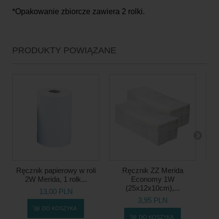
*Opakowanie zbiorcze zawiera 2 rolki.
PRODUKTY POWIĄZANE
Ręcznik papierowy w roli
Ręcznik ZZ Merida
Rę
2W Merida, 1 rolk...
Economy 1W
(25x12x10cm),...
13,00 PLN
3,95 PLN
DO KOSZYKA
DO KOSZYKA