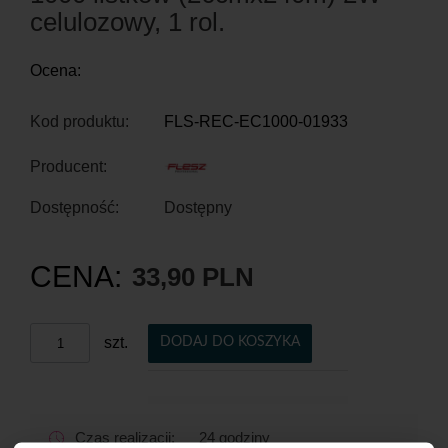
celulozowy, 1 rol.
Ocena:
Kod produktu:
FLS-REC-EC1000-01933
Producent:
Dostępność:
Dostępny
CENA:
33,90 PLN
szt.
DODAJ DO KOSZYKA
Czas realizacji:
24 godziny