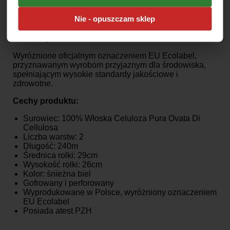
gospodarstwach domowych, firmach i miejscach
użyteczności publicznej o wysokim standardzie.
Nie - opuszczam sklep
To także idealny wybór dla takich miejsc jak: szpitale,
gabinety lekarskie, laboratoria, zakłady produkcyjne i
wiele innych.
Wyróżnione oficjalnym oznaczeniem EU Ecolabel,
przyznawanym wyrobom przyjaznym dla środowiska,
spełniającym wysokie standardy jakościowe i
zdrowotne.
Cechy produktu:
Surowiec: 100% Włoska Celuloza Pura Ovata Di
Cellulosa
Liczba warstw: 2
Długość: 240m
Średnica rolki: 29cm
Wysokość rolki: 26cm
Kolor: śnieżna biel
Gofrowany i perforowany
Wyprodukowane w Polsce, wyróżniony oznaczeniem
EU Ecolabel
Posiada atest PZH