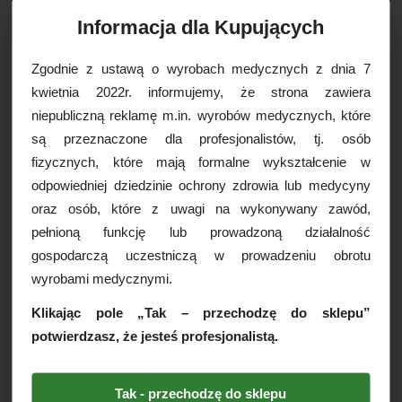
Informacja dla Kupujących
OPCJE DOSTAWY
Zgodnie z ustawą o wyrobach medycznych z dnia 7
kwietnia 2022r. informujemy, że strona zawiera
Drukuj
niepubliczną reklamę m.in. wyrobów medycznych, które
Paczkomaty
16,99 zł brutto
są przeznaczone dla profesjonalistów, tj. osób
Kurier Inpost
19,99 zł brutto
fizycznych, które mają formalne wykształcenie w
Kurier Inpost pobraniowy
24,99 zł brutto
odpowiedniej dziedzinie ochrony zdrowia lub medycyny
WIĘCEJ INFORMACJI
Kurier GLS
19,99 zł brutto
oraz osób, które z uwagi na wykonywany zawód,
Kurier GLS pobraniowy
24,99 zł brutto
pełnioną funkcję lub prowadzoną działalność
Ręcznik fryzjerski Eccellente 1000 listków
Kurier DPD
19,99 zł brutto
gospodarczą uczestniczą w prowadzeniu obrotu
(26cmx240m) 2W - celulozowy, 1 rol.
Kurier DPD pobraniowy
24,99 zł brutto
wyrobami medycznymi.
Ręcznik papierowy - dwuwarstwowy, wykonany z
Odbiór osobisty
za darmo
najwyższej jakości celulozy, dzięki czemu jest
Klikając pole „Tak – przechodzę do sklepu”
wytrzymały, miękki oraz nie pyli.
potwierdzasz, że jesteś profesjonalistą.
Papier cechuje się maksymalną chłonnością oraz
naturalnie białym kolorem, w procesie produkcji nie
używa się wybielających chemikaliów.
Ręcznik znajdzie swoje zastosowanie w
Tak - przechodzę do sklepu