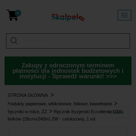
0
Zakupy z odroczonym terminem
płatności dla jednostek budżetowych i
instytucji - Sprawdź warunki! >>>
>
STRONA GŁÓWNA
>
Produkty papierowe, włókninowe, foliowe, bawełniane
>
Ręczniki w rolce, ZZ
Ręcznik fryzjerski Eccellente 1000
«Powrót
listków (26cmx240m) 2W - celulozowy, 1 rol.