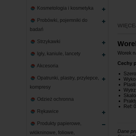
Kosmetologia i kosmetyka
Probówki, pojemniki do
WIĘCE
badań
Strzykawki
Worek
Worek na
Igły, kaniule, lancety
Cechy p
Akcesoria
Szero
Opatrunki, plastry, przylepce,
Wykon
Plast
kompresy
Wytrz
Skalo
Odzież ochronna
Prakt
Ref: 
Rękawice
Produkty papierowe,
Dane pr
włókninowe, foliowe,