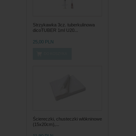
Strzykawka 3cz. tuberkulinowa
dicoTUBER 1ml U20...
25,00 PLN
DO KOSZYKA
Ściereczki, chusteczki włókninowe
(15x20cm),...
11,90 PLN