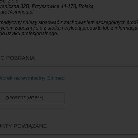
p. z o.o.
raniczna 32B, Przyszowice 44-178, Polska
biuro@sinmed.pl
 medyczny należy stosować z zachowaniem szczególnych środk
yciem zapoznaj się z ulotką i etykietą produktu lub z informac
do użytku profesjonalnego.
 DO POBRANIA
Worek na wymiociny Sinmed
POBIERZ (457.53K)
KTY POWIĄZANE