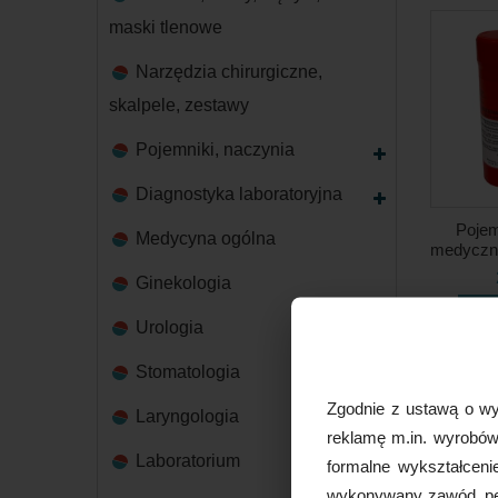
maski tlenowe
Narzędzia chirurgiczne,
skalpele, zestawy
Pojemniki, naczynia
Diagnostyka laboratoryjna
Pojem
Medycyna ogólna
medyczne
Ginekologia
Urologia
Stomatologia
Zgodnie z ustawą o wy
Laryngologia
reklamę m.in. wyrobów 
Laboratorium
formalne wykształceni
wykonywany zawód, peł