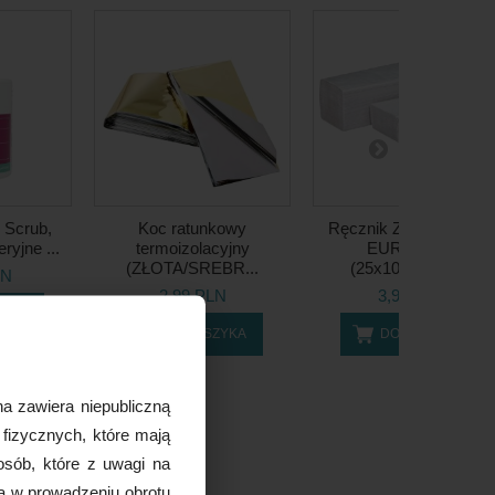
 Scrub,
Koc ratunkowy
Ręcznik ZZ PERFECT
ryjne ...
termoizolacyjny
EURO 4000
(ZŁOTA/SREBR...
(25x10x10cm) ...
LN
2,99 PLN
3,95 PLN
ZYKA
DO KOSZYKA
DO KOSZYKA
a zawiera niepubliczną
 fizycznych, które mają
osób, które z uwagi na
ą w prowadzeniu obrotu