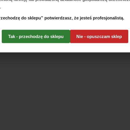
.
przechodzę do sklepu” potwierdzasz, że jesteś profesjonalistą.
Tak - przechodzę do sklepu
Nie - opuszczam sklep