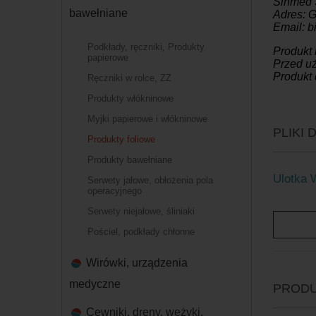
Sinmed S
bawełniane
Adres: G
Email: 
Podkłady, ręczniki, Produkty
Produkt
papierowe
Przed uż
Produkt 
Ręczniki w rolce, ZZ
Produkty włókninowe
Myjki papierowe i włókninowe
PLIKI
Produkty foliowe
Produkty bawełniane
Ulotka 
Serwety jałowe, obłożenia pola
operacyjnego
Serwety niejałowe, śliniaki
Pościel, podkłady chłonne
Wirówki, urządzenia
medyczne
PRODU
Cewniki, dreny, wężyki,