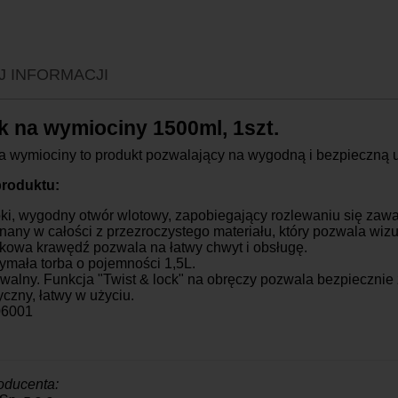
P
K
K
J INFORMACJI
K
K
 na wymiociny 1500ml, 1szt.
K
K
 wymiociny to produkt pozwalający na wygodną i bezpieczną u
O
roduktu:
ki, wygodny otwór wlotowy, zapobiegający rozlewaniu się zawar
any w całości z przezroczystego materiału, który pozwala wizu
ikowa krawędź pozwala na łatwy chwyt i obsługę.
ymała torba o pojemności 1,5L.
walny.
Funkcja "Twist & lock" na obręczy pozwala bezpiecznie
yczny, łatwy w użyciu.
06001
oducenta: