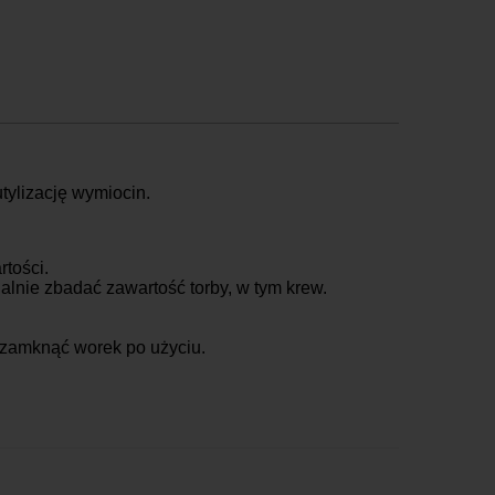
aczkomaty
16,99 zł brutto
urier Inpost
19,99 zł brutto
urier Inpost pobraniowy
24,99 zł brutto
urier GLS
19,99 zł brutto
urier GLS pobraniowy
24,99 zł brutto
urier DPD
19,99 zł brutto
urier DPD pobraniowy
24,99 zł brutto
tylizację wymiocin.
dbiór osobisty
za darmo
tości.
alnie zbadać zawartość torby, w tym krew.
 zamknąć worek po użyciu.