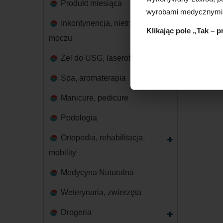
Produkt miesiąca
wyrobami medycznymi
Inkontynencja, nietrzymanie
Klikając pole „Tak – 
moczu
Żel do USG, laseroterapii
Spa, aromaterapia
Manicure, pedicure
Podologia
Ortopedia, rehabilitacja,
mobility
Medycyna Naturalna
Weterynaria, zwierzęta
Drogeria