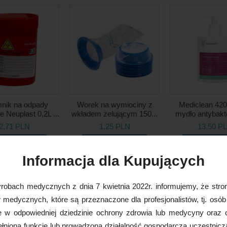
nik na odpady
Worek na wymiociny z
Mediclean 420
 Neuplast 0,2L ...
wkładem żelującym 150...
mydło antybakte
2,71 PLN
1,25 PLN
13,50 P
DO KOSZYKA
DO KOSZYKA
DO KOS
Informacja dla Kupujących
robach medycznych z dnia 7 kwietnia 2022r. informujemy, że stron
medycznych, które są przeznaczone dla profesjonalistów, tj. osób
e w odpowiedniej dziedzinie ochrony zdrowia lub medycyny oraz 
nioną funkcję lub prowadzoną działalność gospodarczą uczestnicz