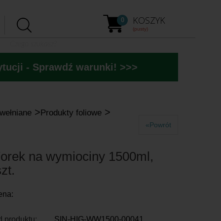
KOSZYK
0
(pusty)
tucji - Sprawdź warunki! >>>
>
>
awełniane
Produkty foliowe
«Powrót
orek na wymiociny 1500ml,
zt.
ena:
 produktu:
SIN-HIG-WW1500-00041