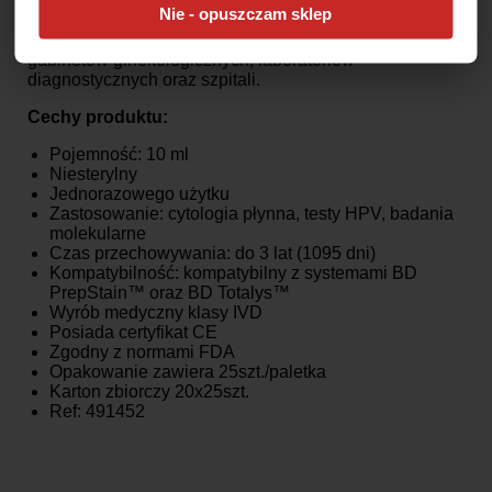
momentu pobrania aż do analizy laboratoryjnej.​
Nie - opuszczam sklep
Produkt dedykowany dla placówek medycznych,
gabinetów ginekologicznych, laboratoriów
diagnostycznych oraz szpitali.
Cechy produktu:
Pojemność: 10 ml
Niesterylny
Jednorazowego użytku
Zastosowanie: cytologia płynna, testy HPV, badania
molekularne​
Czas przechowywania: do 3 lat (1095 dni)
Kompatybilność: kompatybilny z systemami BD
PrepStain™ oraz BD Totalys™
Wyrób medyczny klasy IVD
Posiada certyfikat CE
Zgodny z normami FDA
Opakowanie zawiera 25szt./paletka
Karton zbiorczy 20x25szt.
Ref: 491452