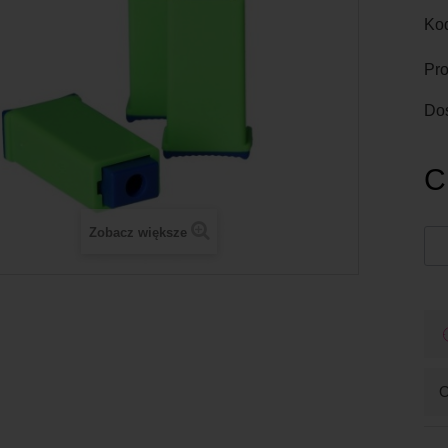
Kod
Pro
Do
C
Zobacz większe