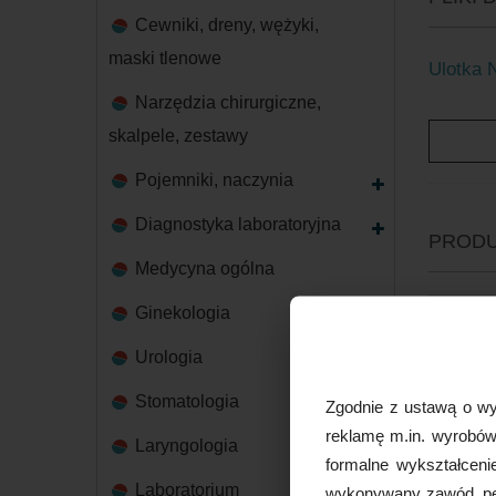
Cewniki, dreny, wężyki,
maski tlenowe
Ulotka 
Narzędzia chirurgiczne,
skalpele, zestawy
Pojemniki, naczynia
Diagnostyka laboratoryjna
PRODU
Medycyna ogólna
Ginekologia
Urologia
Stomatologia
Zgodnie z ustawą o wy
reklamę m.in. wyrobów 
Laryngologia
formalne wykształceni
Laboratorium
wykonywany zawód, peł