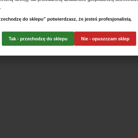
ice nitrylowe
Nakłuwacz/Lanceta
Nakłuwacz/L
.
® Green PF (Roz...
Medlance Plus Special 0,...
Medlance Plus 
...
18,00 PLN
95,00 PLN
przechodzę do sklepu” potwierdzasz, że jesteś profesjonalistą.
85,00 P
DO KOSZYKA
DO KOSZYKA
DO KOS
Tak - przechodzę do sklepu
Nie - opuszczam sklep