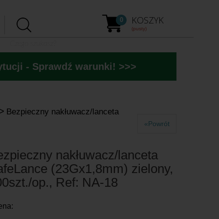
KOSZYK
0
(pusty)
tucji - Sprawdź warunki! >>>
>
Bezpieczny nakłuwacz/lanceta
«Powrót
ezpieczny nakłuwacz/lanceta
afeLance (23Gx1,8mm) zielony,
0szt./op., Ref: NA-18
ena: