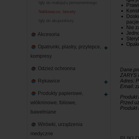
Igły do makijażu pernamentnego
Prawi
Konst
Nakłuwacze, lancety
Dosko
Igły do akupunktury
pacje
Nie z
Jedn
Akcesoria
Stery
Opako
Opatrunki, plastry, przylepce,
kompresy
Odzież ochronna
Dane pr
ZARYS In
Rękawice
Adres: 
Email: z
Produkty papierowe,
Produkt
włókninowe, foliowe,
Przed uż
Produkt 
bawełniane
Wirówki, urządzenia
medyczne
PLIKI