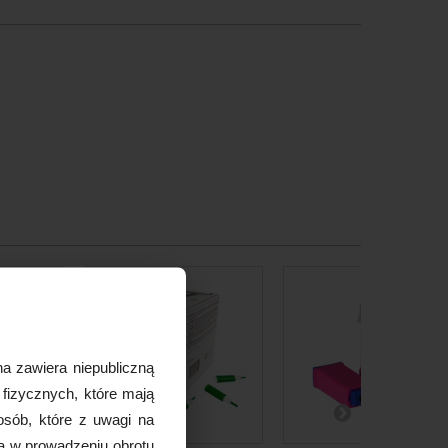
a zawiera niepubliczną
 fizycznych, które mają
osób, które z uwagi na
ą w prowadzeniu obrotu