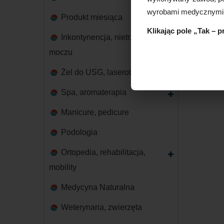
Rękaw
wyrobami medycznymi
Nitrylex
Produkt miesiąca
Klikając pole „Tak – 
Inkontynencja, nietrzymanie
moczu
Żel do USG, laseroterapii
Spa, aromaterapia
Manicure, pedicure
Podologia
Ortopedia, rehabilitacja,
mobility
Medycyna Naturalna
Weterynaria, zwierzęta