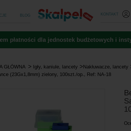
KONTAKT
CJE
BLOG
m płatności dla jednostek budżetowych i insty
>
>
A GŁÓWNA
Igły, kaniule, lancety
Nakłuwacze, lancety
nce (23Gx1,8mm) zielony, 100szt./op., Ref: NA-18
B
S
10
Oc