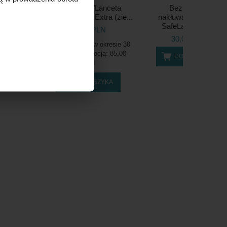
anceta
Nakłuwacz/Lanceta
Bezpieczny
Universal
Medlance Plus Extra (zie...
nakłuwacz/lanceta
SafeLance (21...
73,90 PLN
LN
30,00 PLN
Najniższa cena w okresie 30
dni przed promocją:
85,00
ZYKA
DO KOSZYKA
PLN
DO KOSZYKA