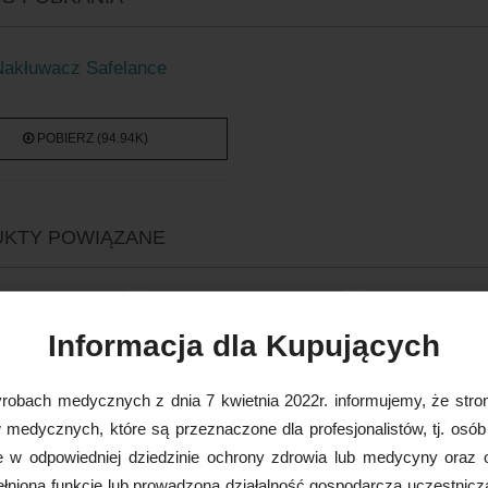
Nakłuwacz Safelance
POBIERZ (94.94K)
KTY POWIĄZANE
Informacja dla Kupujących
robach medycznych z dnia 7 kwietnia 2022r. informujemy, że stron
medycznych, które są przeznaczone dla profesjonalistów, tj. osób
e w odpowiedniej dziedzinie ochrony zdrowia lub medycyny oraz 
nioną funkcję lub prowadzoną działalność gospodarczą uczestnicz