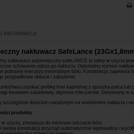
P
K
K
J INFORMACJI
K
K
eczny nakłuwacz SafeLance (23Gx1,8mm) 
K
K
ny nakłuwacz automatyczny safeLANCE to łatwy w użyciu produ
czne schowanie ostrza po nakłuciu. Optymalny rozmiar nakłuw
O
e pobranie krwi przy minimalnym bólu. Konstrukcja zapewnia 
ąc przypadkowe ukłucie i zakażenie.
umożliwia uzyskać próbkę krwi kapilarnej z opuszka palca lub p
agi kwasowo-zasadowej, stężenia mleczanów. Stosowany w szpit
 szczególnie dzieciom narażonym na wielokrotne nakłucia i re
ości produktu
:
 w użyciu, zmniejsza do minimum odczucie bólu
i swojej konstrukcji przyrząd automatycznie wprowadza i wycofu
jest niewidoczna przed i po nakłuciu