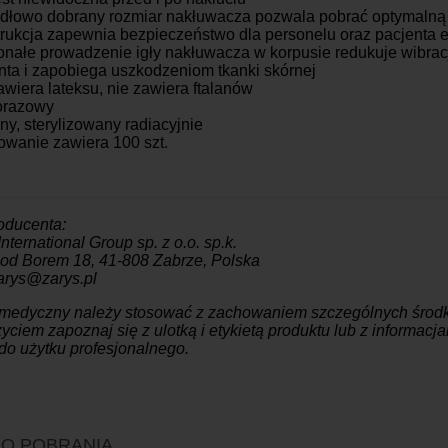
dłowo dobrany rozmiar nakłuwacza pozwala pobrać optymalną i
rukcja zapewnia bezpieczeństwo dla personelu oraz pacjenta e
nałe prowadzenie igły nakłuwacza w korpusie redukuje wibrac
nta i zapobiega uszkodzeniom tkanki skórnej
awiera lateksu, nie zawiera ftalanów
orazowy
lny, sterylizowany radiacyjnie
wanie zawiera 100 szt.
oducenta:
ternational Group sp. z o.o. sp.k.
Pod Borem 18, 41-808 Zabrze, Polska
arys@zarys.pl
 medyczny należy stosować z zachowaniem szczególnych środk
yciem zapoznaj się z ulotką i etykietą produktu lub z informac
do użytku profesjonalnego.
 DO POBRANIA