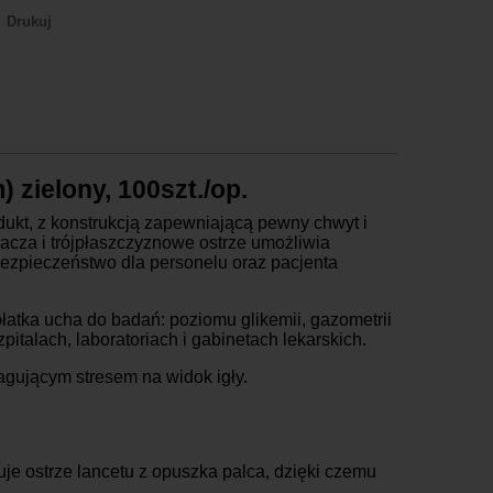
Drukuj
aczkomaty
16,99 zł brutto
urier Inpost
19,99 zł brutto
urier Inpost pobraniowy
24,99 zł brutto
urier GLS
19,99 zł brutto
urier GLS pobraniowy
24,99 zł brutto
zielony, 100szt./op.
urier DPD
19,99 zł brutto
urier DPD pobraniowy
24,99 zł brutto
kt, z konstrukcją zapewniającą pewny chwyt i
acza i trójpłaszczyznowe ostrze umożliwia
dbiór osobisty
za darmo
bezpieczeństwo dla personelu oraz pacjenta
łatka ucha do badań: poziomu glikemii, gazometrii
alach, laboratoriach i gabinetach lekarskich.
agującym stresem na widok igły.
je ostrze lancetu z opuszka palca, dzięki czemu