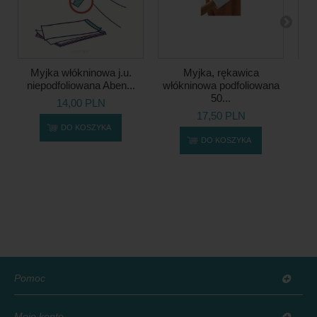
Myjka włókninowa j.u.
Myjka, rękawica
My
niepodfoliowana Aben...
włókninowa podfoliowana
S
50...
14,00 PLN
17,50 PLN
DO KOSZYKA
DO KOSZYKA
Pomoc
Moje konto