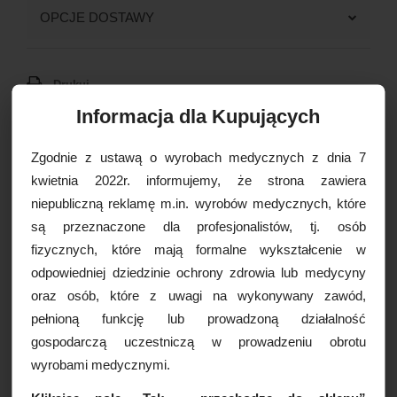
OPCJE DOSTAWY
Drukuj
Paczkomaty
16,99 zł brutto
Informacja dla Kupujących
Kurier Inpost
19,99 zł brutto
Kurier Inpost pobraniowy
24,99 zł brutto
Zgodnie z ustawą o wyrobach medycznych z dnia 7
WIĘCEJ INFORMACJI
Kurier GLS
19,99 zł brutto
kwietnia 2022r. informujemy, że strona zawiera
Kurier GLS pobraniowy
24,99 zł brutto
niepubliczną reklamę m.in. wyrobów medycznych, które
Myjka pokryta środkiem myjącym
Kurier DPD
19,99 zł brutto
są przeznaczone dla profesjonalistów, tj. osób
Sinmed (12x20cm), 24szt./op.
Kurier DPD pobraniowy
24,99 zł brutto
fizycznych, które mają formalne wykształcenie w
Prostokątna myjka pokryta środkiem myjącym to
Odbiór osobisty
za darmo
odpowiedniej dziedzinie ochrony zdrowia lub medycyny
praktyczny i skuteczny produkt przeznaczony do
oraz osób, które z uwagi na wykonywany zawód,
pielęgnacji pacjentów oraz codziennej higieny,
zwłaszcza tam, gdzie ciągły dostęp do wody jest
pełnioną funkcję lub prowadzoną działalność
ograniczony. Dzięki wbudowanemu mydłu umożliwia
gospodarczą uczestniczą w prowadzeniu obrotu
dokładne oczyszczenie skóry wprost z opakowania, bez
wyrobami medycznymi.
konieczności korzystania z dodatkowych środków
myjących.