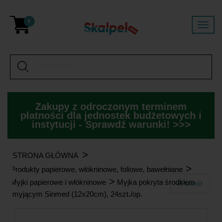
0
Zakupy z odroczonym terminem
płatności dla jednostek budżetowych i
instytucji - Sprawdź warunki! >>>
>
STRONA GŁÓWNA
>
Produkty papierowe, włókninowe, foliowe, bawełniane
>
Myjki papierowe i włókninowe
Myjka pokryta środkiem
«Powrót
myjącym Sinmed (12x20cm), 24szt./op.