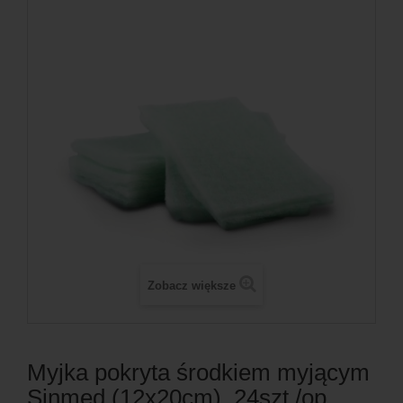
Zobacz większe
Myjka pokryta środkiem myjącym
Sinmed (12x20cm), 24szt./op.