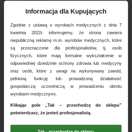
Informacja dla Kupujących
Drukuj
Zgodnie z ustawą o wyrobach medycznych z dnia 7
Paczkomaty
16,99 zł brutto
kwietnia 2022r. informujemy, że strona zawiera
Kurier Inpost
19,99 zł brutto
niepubliczną reklamę m.in. wyrobów medycznych, które
Kurier Inpost pobraniowy
24,99 zł brutto
są przeznaczone dla profesjonalistów, tj. osób
WIĘCEJ INFORMACJI
Kurier GLS
19,99 zł brutto
fizycznych, które mają formalne wykształcenie w
Kurier GLS pobraniowy
24,99 zł brutto
odpowiedniej dziedzinie ochrony zdrowia lub medycyny
Pudełko na szkiełka
Kurier DPD
19,99 zł brutto
oraz osób, które z uwagi na wykonywany zawód,
cytologiczne/mikroskopowe
Kurier DPD pobraniowy
24,99 zł brutto
pełnioną funkcję lub prowadzoną działalność
SOFTMED, 25 miejsc, 1szt.
Odbiór osobisty
za darmo
gospodarczą uczestniczą w prowadzeniu obrotu
Pudełko na szkiełka mikroskopowe na 25 miejsc to
wyrobami medycznymi.
praktyczny pojemnik laboratoryjny przeznaczony do
bezpiecznego przechowywania oraz transportu
Klikając pole „Tak – przechodzę do sklepu”
preparatów mikroskopowych. Dzięki solidnej konstrukcji
i indywidualnym przegrodom skutecznie chroni szkiełka
potwierdzasz, że jesteś profesjonalistą.
przed uszkodzeniami mechanicznymi, zarysowaniami
oraz przemieszczaniem się podczas przenoszenia.
Tak - przechodzę do sklepu
Cechy produktu: