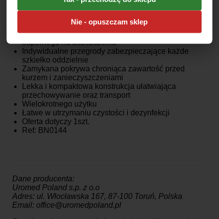
Pudełko na szkiełka mikroskopowe z miejscem na 25
Nie - opuszczam sklep
preparatów
Wykonane z trwałego tworzywa sztucznego
odpornego na uszkodzenia
Indywidualne przegrody zabezpieczające każde
szkiełko oddzielnie
Zamykana pokrywa chroniąca zawartość przed
kurzem i zanieczyszczeniami
Lekka i kompaktowa konstrukcja ułatwiająca
przechowywanie oraz transport
Wielokrotnego użytku
Łatwe w utrzymaniu czystości i dezynfekcji
Oferta dotyczy 1szt.
Ref: BN0144
Dane producenta:
Uromed Poland s.p. z o.o
Adres: ul. Włocławska 167, 87-100 Toruń, Polska
Email: office@uromedpoland.pl