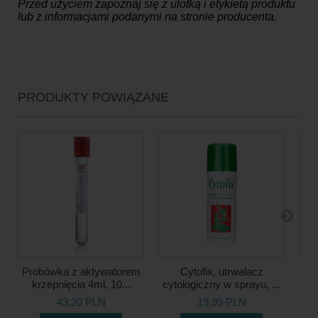
Przed użyciem zapoznaj się z ulotką i etykietą produktu
lub z informacjami podanymi na stronie producenta.
PRODUKTY POWIĄZANE
Probówka z aktywatorem
Cytofix, utrwalacz
S
krzepnięcia 4ml, 10...
cytologiczny w sprayu, ...
Ult
43,20 PLN
19,99 PLN