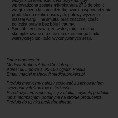
wszystkich kierunkach. Na przykład, gdy
wprowadzona zostaje mikrokaniula 27G do okolic
wargi, można tą samą dziurkę użyć do wprowadzenia
produktu do okolic nosowych, połowy wyższej i
niższej wargi, linii smutku oraz znacznej części
policzka prawie bez bólu i traumy.
Sposób ten sprawia, że wstrzyknięcia nie są
skomplikowane oraz nie ma określonego limitu
wstrzyknięć lub ilości wykonywanych sesji.
Dane producenta:
Medical Brokers Adam Cieślak sp. j.
Adres: ul. Lipowa 1, 95-100 Zgierz, Polska
Email: maciej.malecki@medicalbrokers.pl
Produkt medyczny należy stosować z zachowaniem
szczególnych środków ostrożności.
Przed użyciem zapoznaj się z ulotką i etykietą produktu
lub z informacjami podanymi na stronie producenta.
Produkt do użytku profesjonalnego.