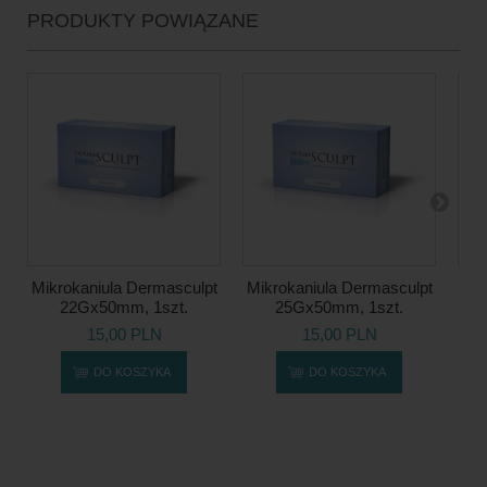
PRODUKTY POWIĄZANE
Mikrokaniula Dermasculpt
Mikrokaniula Dermasculpt
Ka
22Gx50mm, 1szt.
25Gx50mm, 1szt.
TS
15,00 PLN
15,00 PLN
DO KOSZYKA
DO KOSZYKA