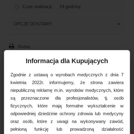
Czas realizacji:
24 godziny
OPCJE DOSTAWY
Drukuj
Paczkomaty
16,99 zł brutto
Informacja dla Kupujących
Kurier Inpost
19,99 zł brutto
Kurier Inpost pobraniowy
24,99 zł brutto
WIĘCEJ INFORMACJI
Zgodnie z ustawą o wyrobach medycznych z dnia 7
Kurier GLS
19,99 zł brutto
kwietnia 2022r. informujemy, że strona zawiera
Kurier GLS pobraniowy
24,99 zł brutto
niepubliczną reklamę m.in. wyrobów medycznych, które
Mikrokaniula Dermasculpt
Kurier DPD
19,99 zł brutto
są przeznaczone dla profesjonalistów, tj. osób
27Gx50mm, 1szt.
Kurier DPD pobraniowy
24,99 zł brutto
fizycznych, które mają formalne wykształcenie w
Mikrokaniula z gładką końcówką rewolucjonizującą
Odbiór osobisty
za darmo
odpowiedniej dziedzinie ochrony zdrowia lub medycyny
zastrzyki wypełniaczami.
oraz osób, które z uwagi na wykonywany zawód,
Rozmiar 27G do podawania wypełniaczy na bazie
pełnioną funkcję lub prowadzoną działalność
kwasu hialuronowego o średnim stężeniu i wisko-